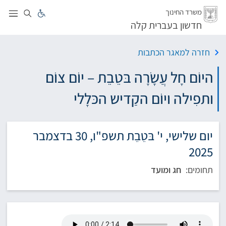
לג
משרד החינוך
חדשון בעברית קלה
חזרה למאגר הכתבות
היוֹם חָל עֲשָׂרָה בּטֵבֵת – יוֹם צוֹם
ותפִילה ויוֹם הקַדיש הכּלָלי
יום שלישי, י' בּטֵבֵת תשפ"ו, 30 בדצמבר
2025
תחומים:
חג ומועד