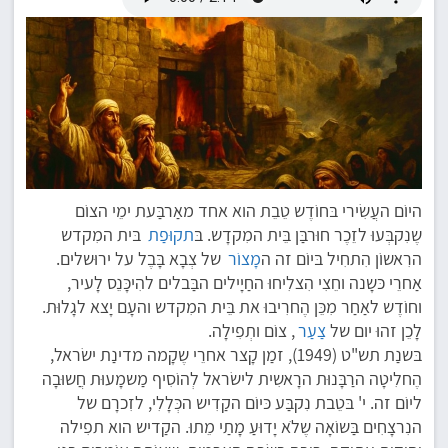
היוֹם העֲשִׂירי בּחוֹדֶש טֵבֵת הוא אחד מאַרבַּעת ימֵי הצוֹם
שֶנִקבְּעוּ לזֵכֶר חוּרבַּן בֵּית המִקדָש. בּ
תקוּפַת
בּית המִקדש
הרִאשוֹן הִתחִיל בּיוֹם זה ה
מָצוֹר
של צְבָא בָּבֶל על ירוּשלים.
אַחרֵי כּשָנה וחֵצִי הִצלִיחוּ החַיָילים הבַּבלים להִיכָּנֵס לָעיר,
וחוֹדֶש לאַחַר מִכֵּן הֶחרִיבוּ את בֵּית המִקדש והעָם יָצא לגָלוּת.
לָכֵן זהוּ יום של
צַעַר
, צוֹם ותְפִילָה.
בּשנַת תש"ט (1949), זמַן קָצר אחרֵי שֶקָמה מדינַת ישׂראל,
הֶחלִיטָה הרַבָּנוּת הרָאשִית לישׂראל לְהוֹסִיף מַשמָעוּת חֲשוּבָה
ליוֹם זה. י' בּטֵבת נִקבַּע כּיוֹם הקַדִיש הכְּלָלִי, לזִכרָם של
הנִרצָחִים בַּשוֹאָה שֶלֹא יָדוּעַ מָתַי מֵתוּ. הקַדיש הוא תפִילה