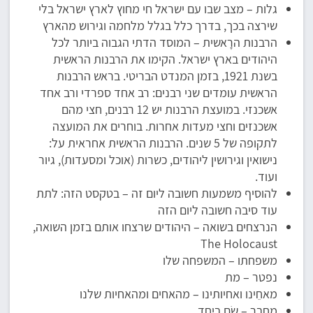
גלות – מצב שבו עם ישראל חי מחוץ לארץ ישראל בלי
שירצה בכך, בדרך כלל בגלל מלחמה וגירוש מהארץ
הרבנות הרָאשית – המוסד הדתי הגבוה ביותר לכל
היהודים בארץ ישראל. הקימו את הרבנות הראשית
בשנת 1921, בזמן המנדט הבריטי. בראש הרבנות
הראשית עומדים שני רבנים: רב אחד ספרדי ורב אחד
אשכנזי. במועצת הרבנות יש 12 רבנים, חצי מהם
אשכנזים וחצי מעדות אחרות. בוחרים את המועצה
לתקופה של 5 שנים. הרבנות הראשית אחראית על:
נישואין וגירושין ליהודים, כשרות (אוכל ומסעדות), גיור
ועוד.
להוסיף משמעות חשובה ליום זה – בטקסט הזה: לתת
עוד סיבה חשובה ליום הזה
הנרצחים בשואה – היהודים שרצחו אותם בזמן השואה,
The Holocaust
משפחתו – המשפחה שלו
נפטר – מת
מאחֵינו ואחיותינו – מהאחים ומהאחיות שלנו
מחבר – שָׂם ביחד