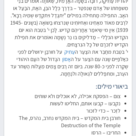
יהוּדית עַתִיקָה, רוּבָּה בּשָׂפָה האֲרָמִית, שֶאוֹתָה אוֹמרים בּנֵי
מִשפַּחתוֹ של אָדם שֶנִפטַר – בּדֶרֶך כְּלָל הבֵּן, האָח, הבַּעַל או
האָב. התפִילה מַתחילה בּמילים "יִתגַדַל ויִתקַדַש שְמֵיהּ רַבָּא".
לרַבִּים מאוֹד מאַחֵינוּ ואַחיוֹתֵינוּ שֶנִרצחוּ בַּשוֹאָה (בּשָנים 1945-
1939) אֵין מי שֶיֹאמַר אַחֲרֵיהֶם קַדיש. לָכֵן י' בּטֵבת הוא יוֹם
הקַדִיש הכּלָלי – מַדלִיקים בּו נֵר נְשָמָה ואוֹמרים את תפִילת
הקַדיש לזִכרָם של כָּל הנִרצָחים.
י' בּטֵבת מחַבֵּר את הצַעַר ה
עַתִיק
על חוּרבַּן ירוּשלים לִפנֵי
כּאַלפַּיִים שָנה עִם הצַער על ה
אָסוֹן
הגָדוֹל של העָם היהוּדי
שֶקָרה לִפנֵי כּ-80 שנה. בּיוֹם זה רַבִּים צָמִים מֵעֲלוֹת הַשַחר עד
העֶרב, ומִתפַּללִים לגְאוּלָה ולנֶחָמָה.
ביאורי מילים:
צום – הפסקת אכילה, לא אוכלים ולא שותים
נקבעו – קבעו אותם, החליטו לעשות
לזֵכר – כדי לזכור
חורבן בית המקדש – בית המקדש נחרב, נהרס, The
Destruction of the Temple
החריבו – הרסו