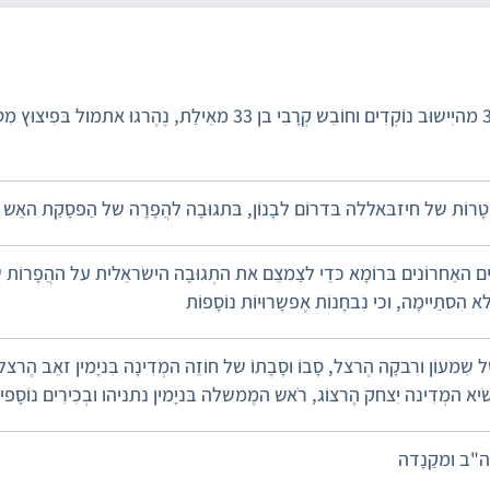
הוּתַר לפִרסוּם: שנֵי לוֹחֲמֵי צַנחָנים בּמִילוּאִים, מפַקֵד פְּלוּגָה בן 34 מהיִישוּב נוֹקְדִים וחוֹבֵש קְרָבִי בן 33 מאֵילַת, 
מַטָרוֹת של חיזבּאללה בּדרוֹם לבָנוֹן, בּתגוּבָה להֲפָרָה של הַפסָקַת האֵש
ֹמַיִים האַחרוֹנים בּרוֹמָא כּדֵי לצַמצֵם את התְגוּבָה הישׂראֵלית על ההֲפָרוֹת
הִסתַיימָה, וכי נִבחָנוֹת אֶפשָרוּיוֹת נוֹסָפוֹת
ִמעוֹן ורִבקָה הֶרצל, סָבוֹ וסָבָתוֹ של חוֹזֵה המְדִינָה בִּניָמין זאֵב הֶרצל
נשׂיא המְדִינה יִצחק הֶרצוֹג, רֹאש המֶמשלה בּניָמין נתניהו ובְכִירִים נוֹסָפי
רה"ב ומקַנָדה