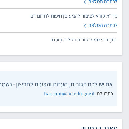
לכתבה המלאה
מָדָ"א קוֹרֵא לצִיבּוּר להַגִיעַ בּדְחִיפוּת לִתרוֹם דָם
לכתבה המלאה
התַחֲזית: טמפּרטוּרוֹת רְגִילוֹת בָּעוֹנָה
אִם יש לכם תְגוּבוֹת, הֶעָרוֹת והַצָעוֹת לחַדשוֹן - נִשׂמַח 
כִּתבוּ לנו:
hadshon@ae.edu.gov.il
מאגר הכתבות