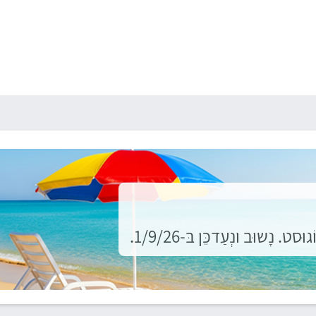
ָשוּב ונְעַדכֵּן בּ-1/9/26.