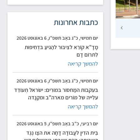
כתבות אחרונות
יום חמישי, כ"ג בּאָב תשפ"ו, 6 בּאוֹגוּסט 2026
מָדָ"א קוֹרֵא לצִיבּוּר להַגִיעַ בּדְחִיפוּת
לִתרוֹם דָם
להמשך קריאה
יום חמישי, כ"ג בּאָב תשפ"ו, 6 בּאוֹגוּסט 2026
בּעִקבוֹת המַחסוֹר בּמוֹרִים: ישׂראל תְעוֹדֵד
עלִייה של מוֹרים מארה"ב ומקַנָדה
להמשך קריאה
יום רביעי, כ"ב בּאָב תשפ"ו, 5 בּאוֹגוּסט 2026
בֵּית הדִין לעֲבוֹדָה דָחָה את הצַו נֶגֶד