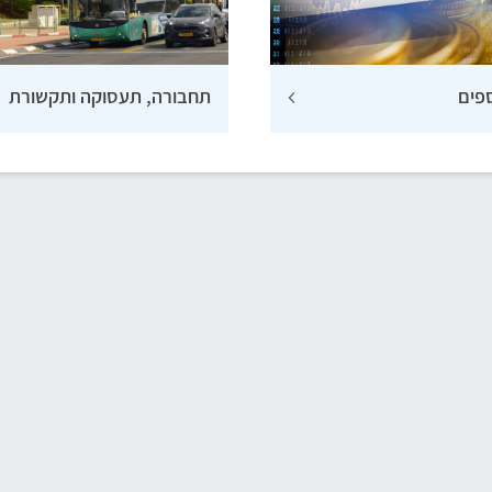
פים
תחבורה, תעסוקה ותקשורת