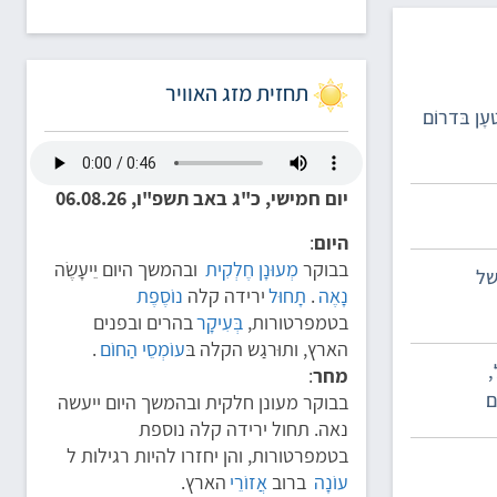
תחזית מזג האוויר
נֶהֶרגוּ אתמול בּפִיצוּץ מִטעָן בּדרוֹם
יום חמישי, כ"ג באב תשפ"ו, 06.08.26
היום
:
בבוקר
מְעוּנָן חֶלְקִית
ובהמשך היום יֵיעָשֶׂה
 של
נָאֶה
.
תָחוּל
ירידה קלה
נוֹסֶפֶת
בטמפרטורות,
בְּעִיקָר
בהרים ובפנים
הארץ, ותוּרגַש הקלה בּ
עוֹמְסֵי הַחוֹם
.
,
מחר
:
ם
בבוקר מעונן חלקית ובהמשך היום ייעשה
נאה. תחול ירידה קלה נוספת
בטמפרטורות, והן יחזרו להיות רגילות ל
עוֹנָה
ברוב
אֲזוֹרֵי
הארץ.