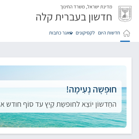
לג
מדינת ישראל,
משרד החינוך
חדשון בעברית קלה
חדשות היום
לקסיקונים
מאגר כתבות
חוּפְשָה נְעִימָה!
החַדשוֹן יוֹצֵא לחוּפשַת קַיִץ עד סוֹף חודש אוֹגוּסט. נ