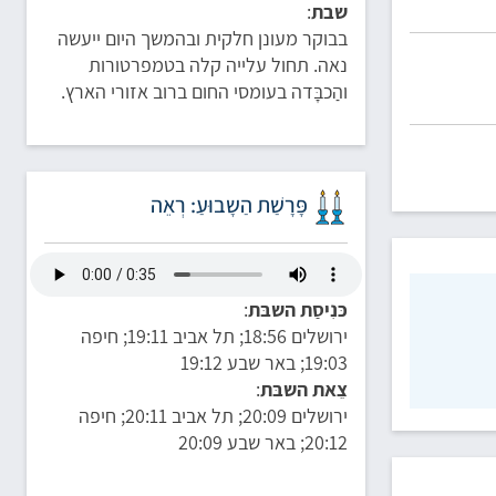
שבת
:
בבוקר מעונן חלקית ובהמשך היום ייעשה
נאה. תחול עלייה קלה בטמפרטורות
והַכבָּדה בעומסי החום ברוב אזורי הארץ.
פָּרָשַׁת הַשָבוּעַ: רְאֵה
כּנִיסַת השבּת
:
ירושלים 18:56; תל אביב 19:11; חיפה
19:03; באר שבע 19:12
צֵאת השבּת
:
ירושלים 20:09; תל אביב 20:11; חיפה
20:12; באר שבע 20:09