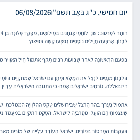
יום חמישי, כ"ג בּאָב תשפ"ו
06/08/2026
לבָנוֹן. אַרבָּעה חַיָילים נוֹסָפִים נִפצְעוּ קָשֶה בּפּיצוּץ
בּפַּעַם הרִאשוֹנָה לאַחַר שָבוּעוֹת רבּים תָקף אתמול חֵיל האֲוִויר 
בּלבָנוֹן מנַסִים לנַצֵל את המַשָׂא וּמַתָן עִם ישׂראל שֶמִתקַיֵים בּיו
חיזבּאללה. גוֹרמִים ישׂראֵלים אָמרוּ כי התגוּבה הישׂראֵלית עֲדַיִין לא 
אתמול נֶעֱרַך בּהַר הֶרצל שֶבּירוּשלים טֶקֶס ההַלוָויָה המַמלַכתִי של ש
שֶעַצמוֹתֵיהֶם הוֹעֲלוּ מסֶרבּיָה לישׂראל. הטֶקֶס הִתקַיֵים בּמַעֲמַד 
בּעִקבוֹת המַחסוֹר בּמוֹרִים: ישׂראל תְעוֹדֵד עלִייה של מוֹרים מא