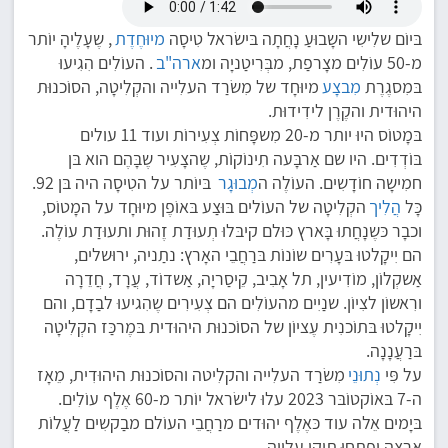
בּיוֹם שלִישִי השָבוּעַ נָחֲתָה בּישׂראל טִיסָה
מיוּחֶדֶת
, שֶעָלֶיהָ יוֹתר
מ-50 עוֹלִים מצָרפַת, מבְּרִיטַניָה ומ
ארה"ב
. העוֹלִים הִגִיעוּ
בּמִסגֶרֶת
מִבצָע
מיוּחָד של מִשׂרַד העלִייה והקְלִיטָה, הסוֹכנוּת
היהוּדית והקֶרֶן לידִידוּת.
בּמָטוֹס היוּ יותר מ-20 מִשפָּחוֹת צְעִירוֹת ועוד 11 עולים
בּוֹדְדִים. היו שם אַרבָּעה תִינוֹקוֹת, שֶהצָעִיר שֶבָּהֶם הוא בּן
חמִישָה חוֹדָשִים. העוֹלֶה ה
מְבוּגָר
בּיוֹתר על הטִיסָה היה בּן 92.
כָּל
הֲלִיך
הקְלִיטָה של העוֹלים בּוּצַע בּאוֹפֶן מיוּחָד על המָטוֹס,
וכבָר כּשֶנָחֲתוּ בָּארץ כּוּלם קיבּלוּ תְעוּדַת זֶהוּת ותעוּדַת עוֹלֶה.
הם יִיקָלטוּ בּעָרִים שוֹנוֹת בּרַחֲבֵי האָרץ: נתַניה, ירוּשלים,
אַשקְלוֹן, מוֹדִיעין, תל אָבִיב, קֵיסַריָה, אַשדוֹד, עֲרָד, חֲדֵרָה
ורִאשוֹן לצִיוֹן. שנַיִים מהעוֹלִים הם צְעִירִים שֶהִגיעוּ לבַדָם, והם
יִיקָלטוּ בּתוֹכנִית עֶציוֹן של הסוֹכנוּת היהוּדית בּמֶרכַּז הקְלִיטָה
בּרַעֲנָנָה.
על פִּי
נְתוּנֵי
מִשׂרַד העלִייה והקלִיטה והסוֹכנוּת היהוּדִית, מֵאָז
ה-7 בּאוֹקטוֹבּר 2023 עלוּ לישׂראל יוֹתר מ-60 אֶלֶף עוֹלִים.
בּיָמים אֵלה עוד כּאֶלֶף יהוּדים מרַחֲבֵי העוֹלם מבַקשִים לַעֲלוֹת
אַרצָה ופָתחוּ תִיקֵי עלִייה.