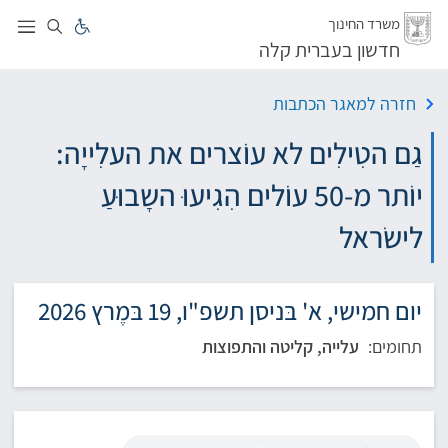
לג
משרד החינוך
חדשון בעברית קלה
חזרה למאגר הכתבות
גַם הטִילִים לא עוֹצרים את העלִייָה:
יוֹתר מ-50 עוֹלים הִגִיעוּ השָבוּעַ
לישׂראל
יום חמישי, א' בּניסן תשפ"ו, 19 בּמֶרץ 2026
תחומים:
עלייה, קליטה והתפוצות