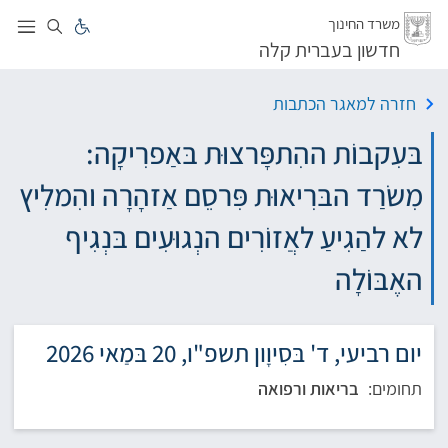
לג
משרד החינוך
חדשון בעברית קלה
חזרה למאגר הכתבות
בּעִקבוֹת ההִתפָּרצוּת בּאַפרִיקָה:
מִשׂרַד הבּרִיאוּת פִּרסֵם אַזהָרָה והִמלִיץ
לא להַגִיעַ לאֲזוֹרִים הנְגוּעִים בּנְגִיף
האֶבּוֹלָה
יום רביעי, ד' בּסִיוָון תשפ"ו, 20 בּמַאי 2026
תחומים:
בריאות ורפואה