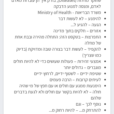
שחוקר מחלות (Diseases), בודק איך הן עוברות מאדם
לאדם, ומנסה למנוע הדבקה
משרד הבריאות - Ministry of Health
להימנע – לא לעשות דבר
הגעה – להגיע ל...
אזורים – חלקים בתוך מדינה
התפרצות – בטקסט הזה: התחלה מהירה ובבת אחת
של מחלה
להקפיד – לעשות דבר בצורה טובה ומדויקת (בדיוק
כמו שצריך)
אמצעי זהירות – פעולות שעושים כדי לא להיות חולים
מוגברים – גדולים יותר
שטיפת ידיים – לשטוף ידיים, לרחוץ ידיים
לעיתים קרובות – הרבה פעמים
הימנעות ממגע עם חולים או עם חפץ של מי שהיה
חולה – לא להיות בקשר עם חולים ולא לגעת בדברים
שלהם
נוסף לכך – וגם
להתרחק מ... – להיות רחוק מ...