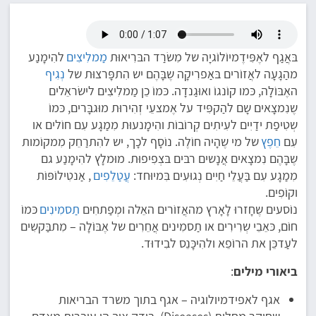
בּאֲגַף לאֶפִּידֶמיוֹלוֹגיָה של מִשׂרַד הבּרִיאוּת
מַמלִיצִים
להִימָנַע
מהַגָעָה לאֲזוֹרים בּאַפרִיקָה שֶבָּהֶם יש הִתפָּרצוּת של
נְגִיף
האֶבּוֹלָה, כּמו קוֹנגוֹ ואוּגַנדָה. כּמוֹ כֵן מַמלִיצִים לישׂראֵלים
שֶנִמצָאים שָם להַקפִּיד על אֶמצעֵי זְהִירוּת מוּגבָּרים, כּמוֹ
שְטִיפַת ידַיִים לעִיתִים קְרוֹבוֹת והִימָנעוּת מִמַגָע עִם חוֹלים או
עִם
חֵפֶץ
של מי שֶהָיה חוֹלֶה. נוֹסָף לכָך, יש להִתרַחֵק מִמקוֹמות
שֶבָּהֶם נִמצָאים אֲנָשים רבּים בּצְפִיפוּת. מוּמלָץ להִימָנַע גם
מִמַגָע עִם בַּעֲלֵי חַיִים נְגוּעִים בִּמיוּחד:
עֲטַלֵפִים
, אַנטִילוֹפּוֹת
וקוֹפִים.
נוֹסעים שֶחָזרוּ לָאָרץ מהאֲזוֹרים האֵלה ומְפַתחִים
תַסמִינִים
כּמוֹ
חוֹם, כּאֵבֵי שְרִירִים או תַסמִינים אֲחֵרִים של אֶבּוֹלָה – מִתבַּקשִים
לעַדכֵּן את הרוֹפֵא ולהִיכָּנֵס לבִידוּד.
ביאורי מילים
:
אגף לאפידמיולוגיה – אגף בתוך משרד הבריאות