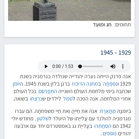
תחומים:
חג ומועד
1929 – 1945
אנה פרנק הייתה נערה יהודייה שנולדה בגרמניה בשנת
1929 ו
נִסְפְּתָה
ב
מחנה הריכוז
ברגן בלזן בשנת 1945. ה
יומן
שכתבה בימי מלחמת העולם השנייה
הִתְפַּרְסֵם
בכל העולם
אחרי המלחמה. אנה הפכה ל
סמל
לילדים ש
נִרְצְחוּ
בשואה.
ביומנָהּ
מְתָאֶרֶת
אנה את חַייֶהָ ואת חַיֵי משפחתָהּ. הם עברו
מגרמניה להולנד עם עֲלִייָתו של היטלר ל
שלטון
. מחודש יולי
1942 הם
הִסְתַתְרוּ
בעֲלִייַת גג באמסטרדם יחד עם ארבעה
יהודים
נוֹספים
.