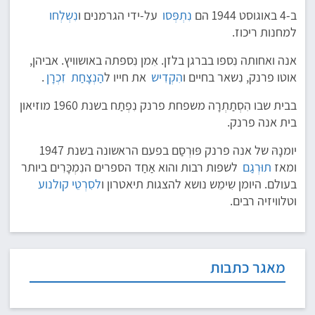
ב-4 באוגוסט 1944 הם
נִתְפְּסו
על-ידי הגרמנים ו
נִשְלְחו
למחנות ריכוז.
אנה ואחותה נִספו בברגן בלזן. אִמן נִספתה באושוויץ. אביהן,
אוטו פרנק, נִשאר בחיים ו
הִקְדִיש
את חייו ל
הַנְצָחַת
זִכְרָן
.
בבית שבו הִסְתַתְרָה משפחת פרנק נִפְתַח בשנת 1960 מוזיאון
בית אנה פרנק.
יומנָהּ של אנה פרנק פּוּרְסַם בפעם הראשונה בשנת 1947
ומאז
תוּרְגַם
לשפות רבות והוא אַחַד הספרים הנִמְכָּרִים ביותר
בעולם. היומן שִימֵש נושא להצגות תיאטרון ו
לסִרְטֵי קולנוע
וטלוויזיה רבים.
מאגר כתבות