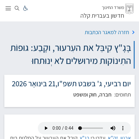
לג
משרד החינוך
חדשון בעברית קלה
חזרה למאגר הכתבות
בָּגָ"ץ קִיבֵּל את העִרעוּר, וקָבַע: גוּפוֹת
התִינוֹקות מירוּשלים לא יְנוּתחוּ
יום רביעי, ג' בּשבט תשפ"ו,21 בּינוּאָר 2026
תחומים:
חברה, חוק ומשפט
אִרגוּן
זָקָ"א
עִדכֵּן כּי
בָּגָ"ץ
קִיבֵּל את העִרעוּר על הַחלָטַת בֵּית