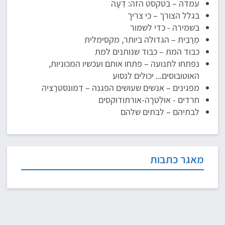
עמדה – בטקסט הזה: דֵעָה
בגלל הצורך – כי צריך
בשמירה - כדי לשמור
מְרַבִּית – הגדולה ביותר, מקסימלית
כבוד המת – כבוד שנותנים למת
נפתחו לתנועה – פתחו אותם ועכשיו המכוניות,
האוטובוסים... יכולים לנסוע
מפגינים – אנשים שעושים הפגנה – דֵמונסטרַציה
חרדים - אוּלְטרָה-אורתודוקסים
לבתיהם – לבּתים שלהם
מאגר כתבות