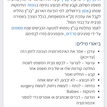
מִשפַּט השָלוֹם, וקָבַע שֶלֹא תְבוּצַע נתִיחָה בּ
גוּפוֹת
התִינוֹקוֹת
שֶמֵתוּ בָּ
אָסוֹן
בּירוּשלים. לפִי הוֹדָעת האִרגוּן, "בָּג"ץ הֶחליט
לקַבֵּל את עֶמדַת זָק"א והמִשפָּחות, בּגלַל הצוֹרֶך בּשמִירה
מְרַבִּית על כְּבוֹד המֵת".
לאַחַר הַחלָטת בָּג"ץ נִפתְחוּ לתְנוּעָה הכּבִישִים שֶהָיוּ
חֲסוּמִים
עַל ידֵי מַפגִינים
חֲרֵדִים
, והמַפגינים חָזרוּ לבָתֵיהֶם.
ביאורי מילים:
עִדכֵּן – אמר את האינפורמציה הנכונה לזמן הזה
(עד+כאן)
ערעור – לערער – לבקש מבית המשפט לשנות
החלטה קודמת שלו או של בית משפט אחר
קבע – החליט ואמר
לא תבוצע – לא יבצעו, לא יעשו אותה
נתיחה – לנתח – לעשות ניתוח, לעשות surgery
תינוקות – Babies
הודעה – דברים שכותבים או אומרים כדי למסור
אינפורמציה