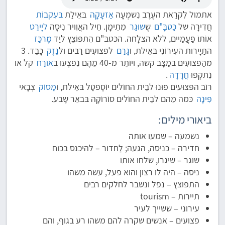
אתמול לִקרַאת העֶרֶב נִשמְעָה
אַזעָקָה
בּאֵילַת
בּעִקבוֹת
חֲדִירָה של
כַּטבָּ"ם
שֶ
שוּגַר
מִתֵימָן. חֵיל האֲוִויר נִיסָה
ליָירֵט
אוֹתוֹ פַּעֲמַיים, ללֹא הצלָחה. הכּטבּ"ם הִתפּוֹצֵץ ליַד
מֶרכַּז
התַיָירוּת העִירוֹנִי בּאֵילת, ו
גָרַם
לפצוּעִים רַבּים ול
נֵזֶק
כָּבֵד. 3
מהַפּצוּעִים בּמַצָב קשה, ויוֹתֵר מ-40 מֵהֶם נִפצְעוּ ב
אוֹרַח
קל או
נִתקְפוּ
חֲרָדָה
.
רוֹב הפּצוּעים פּוּנוּ לבֵית החוֹלים יוֹסֶפטַל בּאֵילת, ו
מַסוֹק
צְבָאי
פִּינָה
כּמה מֵהם לבֵית החוֹלים סוֹרוֹקָה בּבאֵר שֶבע.
ביאורי מילים:
נשמעה – שמעו אותה
חדירה – כניסה, הגעה; לַחדור – להיכנס בכוח
שוגר – שיגרו, שלחו אותו
ניסה – היה לו רצון והוא פעל, עשה משהו
התפוצץ – נפל ונשבר לחלקים רבים
תיירות – tourism
עירוני – ששייך לעיר
פצועים – אנשים שקרה להם משהו רע בגוף, והם