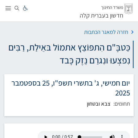
לג
משרד החינוך
חדשון בעברית קלה
חזרה למאגר הכתבות
כַּטבָּ"ם הִתפּוֹצֵץ אתמוֹל בּאֵילַת, רַבִּים
נִפצְעוּ ונִגרַם נֵזֶק כָּבד
יום חמישי, ג' בתשרי תשפ"ו, 25 בספטמבר
2025
תחומים:
צבא ובטחון