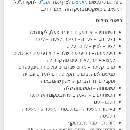
סִיפֵּר גם כי נַעֲשִׂים
מַאֲמַצִים
לצָרֵף את ה
שַבַּ"כּ
לחֲקִירה."כּל
המַשאַבִּים מוּשקָעִים בַּתִיק הזה", אָמר קָרִיב.
ביאורי מילים
:
השתתפו – היו במקום, דיברו ופעלו, לקחו חלק
בצעדת... – צעדה – הליכה, לצעוד – ללכת
לציון – לציין – לדבר על...
היעלמותה – ההיעלמות שלה – היא נעלמה, לא יכולים
למצוא אותה, לא יודעים מה קרה לה
מרכז קליטה – מקום שבו גרים עולים חדשים, כשהם
מגיעים לארץ. במרכז הקליטה הם לומדים עברית
ומקבלים עזרה בזמן הראשון שהם בארץ
משפחתה – המשפחה שלה
המשתתפים – האנשים שהיו במקום והשתתפו
חסמו – סגרו
באישור המשטרה – בהסכמת המשטרה, המשטרה
הסכימה
דורשת – מבקשת בתוקף
תיקח אחריות – תהיה אחראית (Responsible)