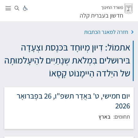
לג
משרד החינוך
חדשון בעברית קלה
חזרה למאגר הכתבות
אתמוֹל: דִיוּן מְיוּחָד בּכּנֶסת וצְעָדָה
בּירוּשלים בִּמְלֹאת שְנָתַיִים להֵיעָלמוּתָה
של היַלדה הַיימָנוֹט קָסָאוֹ
יום חמישי, ט' בּאֲדָר תשפ"ו, 26 בּפֶבּרוּאָר
2026
תחומים:
בארץ