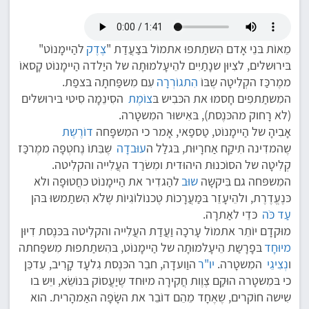
מֵאוֹת בּנֵי אָדם הִשתַתפוּ אתמוֹל בּצַעֲדַת "
צֶדֶק
להַיימָנוֹט"
בּירוּשלים, לצִיוּן שנָתַיִים להֵיעָלמוּתָה של היַלדה הַיימָנוֹט קָסאוֹ
ממֶרכַּז הקְלִיטָה שֶבּוֹ
הִתגוֹרְרָה
עִם מִשפַּחתָה בּצפַת.
המִשתַתפִים חָסמוּ את הכּבִיש בּ
צוֹמֶת
הסִינֵמָה סִיטי בּירוּשלים
(לא רָחוק מהכּנֶסת), בּאִישוּר המִשטָרה.
אָבִיהָ של הַיימָנוֹט, טַספַאי, אָמר כי המִשפָּחה
דוֹרֶשֶת
שֶהמדִינה תִיקַח אַחרָיוּת, בּגלַל ה
עוּבדָה
שֶבִּתוֹ נֶחטְפָה ממֶרכַּז
קְלִיטָה של הסוֹכנוּת היהוּדית ומִשׂרַד העֲלִייה והקלִיטה.
המִשפּחה גם בִּיקשָה
שוּב
להַגדִיר את הַיימָנוֹט כּחֲטוּפָה ולא
כּנֶעֱדֶרֶת, ולהֵיעָזֵר בּמַעֲרָכוֹת טֶכנוֹלוֹגִיוֹת שֶלֹא הִשתַמשוּ בּהן
עַד כֹּה
כּדֵי לאַתרָה.
מוּקדָם יוֹתֵר אתמוֹל עָרכָה וַעֲדַת העֲלִייה והקלִיטה בּכּנֶסת דִיוּן
מיוּחָד
בּפָרָשַת הֵיעָלמוּתָה של הַיימָנוֹט, בּהִשתַתפוּת מִשפַּחתה
ו
נְצִיגֵי
המִשטָרה.
יו"ר
הוַועדָה, חבֵר הכּנֶסת גִלעָד קָרִיב, עִדכֵּן
כי בּמִשטָרה הוּקַם צֶוֶות חֲקִירָה מיוּחד שֶיַעֲסוֹק בּנוֹשֵׂא, ויֵש בו
שִישה חוֹקרים, שֶאֶחָד מֵהֵם דוֹבֵר את השָׂפָה האַמהָרית. הוא