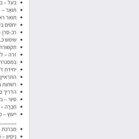
בעל – בט
תוֹאַר – egree
תואר ראשון – egree
יחסים בין-לאומיים 
רב-סרן –
שימש כ..
תקשורת ז
זרה – ל
במסגרת 
יחידת דובר צה"ל –
התראיין – 
רשתות בין-לאומ
הדריך בס
סיור – ב
חֶבְרָה – company
ייעוץ – 
______
מברכת ע
ניסיון – experience