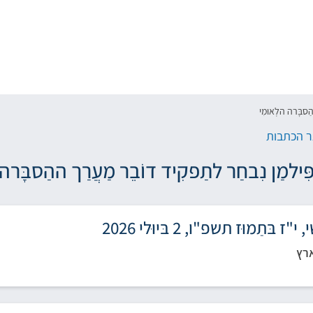
הַסבָּרה הלְאוּמִי
 הכתבות
ְפִּילמַן נִבחַר לתַפקִיד דוֹבֵר מַעֲרַך ההַסבָּרה 
 בּתַמוּז תשפ"ו, 2 בּיוּלי 2026
רץ