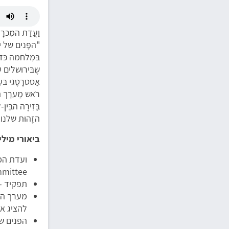
וַעֲדַת המִכרָ
"הפָּנים של י
בּמִלחמה כּדו
שֶבּירוּשלים 
אַסטרָטֶגי בּעִ
רֹאש מַערַך הה
בַּזִירָה הבֵּי
הזֶהוּת שלנו. 
ביאורי מילי
mittee
תפקיד – 
מערך הה
להציג את המדינה 
הפנים של ישראל 