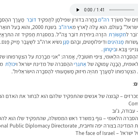
זִים של מִשׂרַד
רה"מ
בָּחֲרה בּדוֹרוֹן שפּילמַן לתַפקִיד
דוֹבֵר
מַעֲרַך ההַסבָּ
שׂראל" בָּעוֹלם. הוא עָלה לָארץ מ
ארה"ב
בּשנַת 2000, והוּא בַּעל תוֹאַר רִאשוֹן בּיחָסִים בֵּין-לְאוּמִיִים. כּרַב-סֶרֶן בּ
ֹבֵר ל
תִקשוֹרֶת
הזָרה בּיחִידַת דוֹבֵר צַה"ל. בּמִסגֶרת תַפקיד זה הִתרַאֲיֵין לרְ
עֶשׂרות
מַנהִיגִים
ודִיפּלוֹמָטים, ובָהם
סְגַן
ניינֵי צָבא ו
בִיטָחוֹן
.
ַסבָּרה הלְאוּמי, צִיפִּי חוֹטוֹבֶלִי, אָמרה: "אני מבָרֶכת על הִצטָרפוּתוֹ של
ן-לאוּמית, הֲבָנָה עֲמוּקָה של
אֶתגְרֵי
ההַסבּרה של מדִינת ישׂראל ו
יכוֹלֶת
מוּ
הִצטָרפוּתוֹ למַעֲרַך תִהיֶה חִיזוּק מַשמָעוּתי להַסבָּרה הישׂראֵלית".
ם
:
Com
עבודה, ג'וב
סברה הלאומי – גוף במשרד ראש הממשלה, שהתפקיד שלו הוא להסב
בצורה יפה וחיובית, National Public Diplomacy Directorate
– The face of Israel