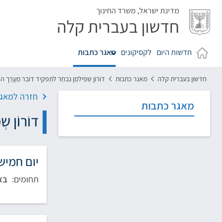
לג
מדינת ישראל,
משרד החינוך
חדשון בעברית קלה
חדשות היום
לקסיקונים
מאגר כתבות
חדשון בעברית קלה
מאגר כתבות
דוֹרוֹן שְפִּילמַן נִבחַר לתַפקִיד דוֹבֵר מַעֲרַך ה
חזרה למאגר
מאגר כתבות
דוֹרוֹן ש
יום חמישי, י"ז
תחומים:
בא