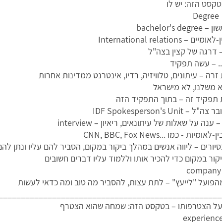
קסט הזה: יש לו
D
bachelor's d
– International relations
 דרגה של קצין בצה"ל
. – עשה תפקיד
רה – עיתונים, טלוויזיה, רדיו, אינטרנט ממדינות אחרות
א משלנו, לא מישראל
תפקיד זה – בתוך התפקיד הזה
 IDF Spokesperson's Unit
ענה על שאלות של עיתונאים, ריאיון – interview
יות - כמו ...CNN, BBC, Fox News
יורים – ליווה אנשים במהלך ביקור במקום, הסביר להם עליו ונתן לה
יקור במקום כדי להכיר אותו וללמוד עליו דברים חשובים
מהפועל "לייעץ" – לתת עצות, להסביר מה טוב ומה כדאי לעשות
__________________________________________________
ל הצטרפותו – בטקסט הזה: שמחה שהוא הצטרף