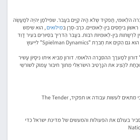
רה הלְאוּמי, תַפקיד שֶלא הָיה קַיָים בּעָבר. שפּילמַן יִהיֶה למַעֲשֶׂה
מִילוּאִים
, הוא שִימֵש
שָתוֹת בֵּין-לְאוּמִיוֹת רבּוֹת. בּעָבר הִדרִיך בּסִיוּרִים בּעִיר דָוִד
נשׂיא ארה"ב לשֶעָבַר מַייק פֶּנס. הוא גם הֵקים את חֶברַת "Spielman Dynamics" ליִיעוּץ
 דורון למַערַך ההסבָּרה הלאוּמי. דורון מֵביא אִיתו נִיסָיוֹן עָשיר
כַחַת להַצִיג את הנָרָטִיב הישׂראֵלי מִתוֹך חיבּוּר עָמוֹק לשוֹרשֵי
ועדת המכרזים – קבוצה של אנשים שהתפקיד שלהם הוא לבחור את האדם הכי מתאים לעשות עבודה או תפקיד, The Tender
יר בעולם את הפעולות והמעשים של מדינת ישראל כדי