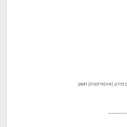
ם מידע (אינפורמציה) חשוב
_______