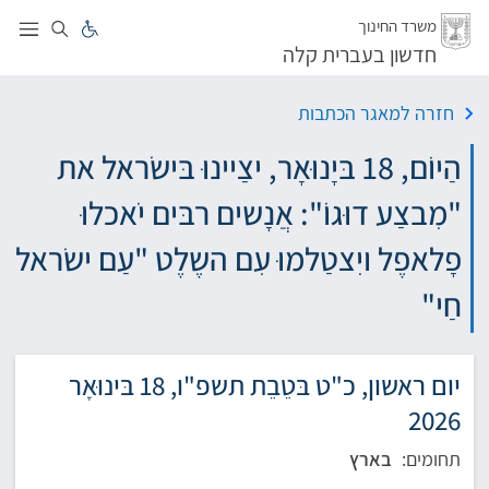
לג
משרד החינוך
חדשון בעברית קלה
חזרה למאגר הכתבות
הַיוֹם, 18 בּיָנוּאָר, יצַיינוּ בּישׂראל את
"מִבצַע דוּגוֹ": אֲנָשים רבּים יֹאכלוּ
פָלאפֶל ויִצטַלמוּ עִם השֶלֶט "עַם ישׂראל
חַי"
יום ראשון, כ"ט בּטֵבֵת תשפ"ו, 18 בּינוּאָר
2026
תחומים:
בארץ