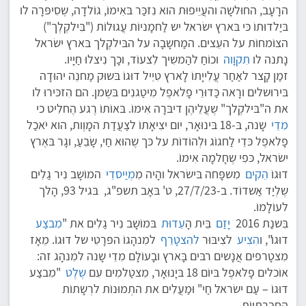
הרָעָב, החוּלשָה והעֲיֵיפוּת הוא נִזכַּר בּאִימוֹ, גוֹלדָה, שֶסִיפּרָה לו
בּיַלדוּתוֹ כּי בּארץ ישׂראל יש לַחמָניוֹת עֲגוּלוֹת ("בִּילקֶלֶך")
הצוֹמחוֹת על העֵצים. המַחשָבָה על הבּילקֶלך בּארץ ישׂראל
נָתנה לו
תִקוָוה
וכוֹחַ להַמשִיך לִצעוֹד, וכָך נִיצלוּ חַיָיו.
זמַן קָצר לאַחַר עֲלִייָתוֹ לָארץ טִיֵיל דוּגוֹ בּשוּק מַחנֵה יהוּדָה
בּירוּשלים ורָאה כַּדוּרֵי פָלאפֶל מִיטַגנִים בּשֶמן. הם הִזכּירוּ לו
את ה"בּילקֶלך" שֶעֲלֵיהֶן דיבּרָה אִימוֹ. בּאוֹתוֹ רֶגע הֶחלִיט כי
מִדֵי
שָנה, בּ-18 בּינוּאָר, יום יצִיאָתוֹ לצַעֲדַת המָוֶות, הוא יֹאכַל
פָלאפֶל כּדֵי לַחגוֹג וּלְהוֹדוֹת על כּך שֶהוּא חַי, שָׂבֵעַ, וגָר בּאֶרץ
ישׂראל, כּפִי שֶחָלמָה אִימוֹ.
דוּגוֹ
הֵקִים
מִשפָּחה בּישׂראל והָיה מִ
מְיַיסדֵי
המוֹשָב נִיר גַלִים
שֶלְיַד אַשדוֹד. ב-27/7/23, ט' בּאָב תשפ"ג, בּגיל 93, הָלך
לעוֹלָמוֹ.
בִּשנַת 2016
יָזַם
בֵּית הָ
עֵדוּת
בּמוֹשָב נִיר גַלִים את "
מִבצַע
דוּגוֹ", ו
הִצִיע
לצִיבּוּר
להִצטָרֵף
למִנהָגוֹ הפּרָטִי של דוּגוֹ. מֵאָז
מִצטָרפים אֲנָשים רבּים בָּארץ ובָעוֹלָם מִדֵי שָנה למִנהָג זה:
אוֹכלים פָלאפֶל בּיוֹם 18 בּיָנוּאָר, מִצטַלמִים עִם
שֶלֶט
"מִבצַע
דוּגוֹ – עַם ישׂראל חַי" וּמַעֲלִים את התְמוּנוֹת לרְשָתוֹת
החֶברָתִיוֹת.