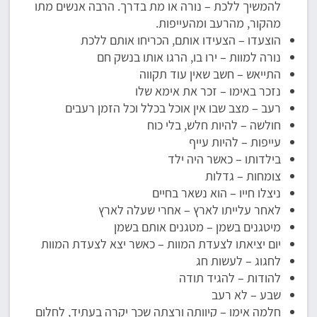
להמשיך ללכת – נורה או מת בדרך. הרבה אנשים מתו
מהקור, מהרעב ומהעייפות.
הוצעדו – הצעידו אותם, הכריחו אותם ללכת
נורה למוות – ירו בו, הרגו אותו בנשק חם
התייאש – חשב שאין עוד תקווה
נזכר באימו – זכר את אימא שלו
רעב – מצב שבו אין אוכל בכלל וכל הזמן רעבים
חולשה – להיות חלש, בלי כוח
עייפות – להיות עייף
בילדותו – כאשר היה ילד
צומחות – גדלות
ניצלו חייו – הוא נשאר בחיים
לאחר עלייתו לארץ – אחרי שעלה לארץ
מיטגנים בשמן – מטגנים אותם בשמן
יום יציאתו לצעדת המוות – כאשר יצא לצעדת המוות
לחגוג – לעשות חג
להודות – להגיד תודה
שבע – לא רעב
חלמה אימו – קיוותה ורצתה שכך יקרה בעתיד, לחלום