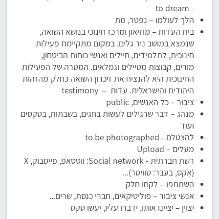
- to dream
הלך לעולמו – נפטר, מת
בית העדות – מוזיאון ומרכז חינוכי בנושא השואה,
שנמצא במושב ניר גלים. במקום מתקיימת פעילות
חינוכית, לתלמידים, חיילים ואנשי כוחות הביטחון,
מורים, קבוצות מטיילים וגמלאים. המטרה של הפעילות
החינוכית היא להנציח את זיכרון השואה כחלק מהזהות
היהודית והישראלית. עֵדוּת – testimony
ציבור – כל האנשים, public
מנהג – דבר שרגילים לעשות בחגים, בשבתות, בטקסים
ועוד
להצטלם - to be photographed
מעלים – Upload
רשת חברתית - Social network: ווטסאפ, פייסבוק, X
(אֶקס, בעבר: טוויטר)...
השתתפו – לקחו חלק
אנשי ציבור – פוליטיקאים, חברי כנסת, שרים...
יצוין – יציינו אותו, ידברו עליו, יעשו טקס