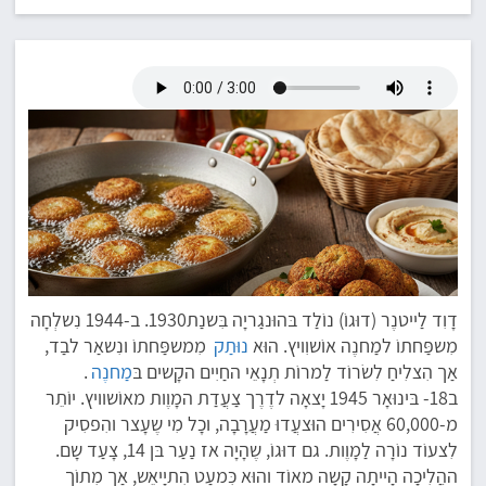
דָוִד לַייטנֶר (דוּגוֹ) נוֹלַד בּהוּנגַריָה בִּשנַת1930. ב-1944 נִשלְחָה
מִשפַּחתוֹ למַחנֶה אוֹשוִויץ. הוּא
נוּתַק
מִמשפַּחתוֹ ונִשאַר לבַד,
אַך הִצלִיחַ לִשׂרוֹד לַמרוֹת תְנָאֵי החַיִים הקָשים בּ
מַחנֶה
.
ב18- בּינוּאָר 1945 יָצאָה לדֶרֶך צַעֲדַת המָוֶות מאוֹשוויץ. יוֹתֵר
מ-60,000 אֲסִירִים הוּצעֲדוּ מַעֲרָבָה, וכָל מִי שֶעָצר והִפסִיק
לִצעוֹד נוֹרָה לַמָוֶות. גם דוּגוֹ, שֶהָיָה אז נַעַר בּן 14, צָעַד שָם.
ההֲלִיכָה הָייתָה קָשָה מאוֹד והוּא כִּמעַט הִתיָיאֵש, אַך מִתוֹך