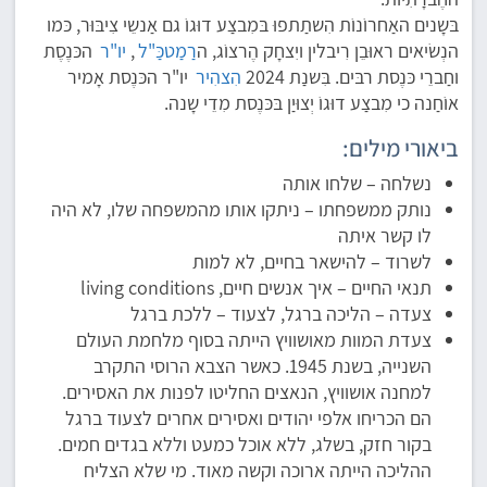
בּשָנים האַחרוֹנוֹת הִשתַתפוּ בּמִבצַע דוּגוֹ גם אַנשֵי צִיבּוּר, כּמו
הנְשׂיאים ראוּבֵן רִיבלין ויִצחָק הֶרצוֹג, ה
רַמַטכַּ"ל
,
יו"ר
הכּנֶסֶת
וחַברֵי כּנֶסת רבּים. בִּשנַת 2024
הִצהִיר
יו"ר הכּנֶסת אָמיר
אוֹחַנה כי מִבצַע דוּגוֹ יְצוּיַן בּכּנֶסת מִדֵי שָנה.
ביאורי מילים:
נשלחה – שלחו אותה
נותק ממשפחתו – ניתקו אותו מהמשפחה שלו, לא היה
לו קשר איתה
לשרוד – להישאר בחיים, לא למות
תנאי החיים – איך אנשים חיים, living conditions
צעדה – הליכה ברגל, לצעוד – ללכת ברגל
צעדת המוות מאושוויץ הייתה בסוף מלחמת העולם
השנייה, בשנת 1945. כאשר הצבא הרוסי התקרב
למחנה אושוויץ, הנאצים החליטו לפנות את האסירים.
הם הכריחו אלפי יהודים ואסירים אחרים לצעוד ברגל
בקור חזק, בשלג, ללא אוכל כמעט וללא בגדים חמים.
ההליכה הייתה ארוכה וקשה מאוד. מי שלא הצליח