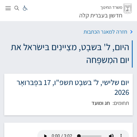
לג
משרד החינוך
חדשון בעברית קלה
חזרה למאגר הכתבות
היום, ל' בּשבָט, מצַיינִים בּישׂראל את
יום המִשפָּחה
יום שלישי, ל' בּשבָט תשפ"ו, 17 בּפֶבּרוּאָר
2026
תחומים:
חג ומועד