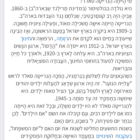
מִי הָייתָה הֶנרייטָה סֹאלד?
הִיא נוֹלדָה בּבּוֹלטִימוֹר (בּמדִינת מֶרילֶנד שֶבּארה"ב) ב-1860.
אָבִיהָ היָה רַב קוֹנסֶרבָטִיבִי, שֶנִלחַם נֶגד העַבדוּת בּארה"ב.
הֶנרִייטָה הָייתָה אִישָה מַשׂכּילָה מאוֹד, ופְעִילָה צִיוֹנִית חֲשוּבָה.
ב-1909 היא בִּיקרָה בּאֶרץ ישׂראל בַּפַּעַם הרִאשוֹנָה, ואָז הֵבִינָה
שֶיִיעוּדָה בַּחַיִים הוא לקַדֵם את ה
רְוָוחָה
, הרְפוּאָה וה
חִינוּך
בּאֶרץ ישׂראל. ב-1912 הִיא יִיסדָה את "הֲדָסה", אִרגוּן הנָשִים
הצִיוֹנִיוֹת בּארה"ב. היא עָלתה לָארץ ב-1920, וּלאוֹרֶך כּל חַיֶיהָ
הִמשִיכָה לִפעוֹל בּתחוּמֵי החִינוּך, העֲבוֹדָה הסוֹציָאלִית
והבְּריאוּת.
כּשֶהנַאצִים עלוּ לַשִלטוֹן בּגֶרמַניה, הָפכָה הֶנרִייטָה סֹאלד לרֹאש
"עֲלִיַית הנוֹעַר". זה הָיה אִרגוּן שֶדָאַג להַעֲלוֹת ילָדִים יהוּדים
מֵאֵירוֹפָּה לָאָרֶץ ולטַפֵּל בָּהֶם, וכָך הִצִיל מְאוֹת ילָדִים. היא
שִימשָה בּתַפקִיד זה עַד מוֹתָה ב-1945.
להֶנרִייטָה סֹאלד לא היוּ ילָדִים מִשֶלָה, ובְכָל זֹאת היא הָייתָה
כּמוֹ אֵם לילָדים רבּים, וגַם קיבּלה את השֵם "אֵם הילָדִים". לָכֵן
נִבחַר יוֹם פּטִירָתה, ל' בּשבָט, כּיוֹם הָאֵם.
בּשְנוֹת התִשעִים הֶחלִיטוּ לשַנוֹת את יוֹם האֵם ל"יוֹם המִשפָּחה",
בּעִקבוֹת
ה
שִינוּיִים
בּמַעֲמָד האִישָה ובחֲלוּקַת התַפקִידִים