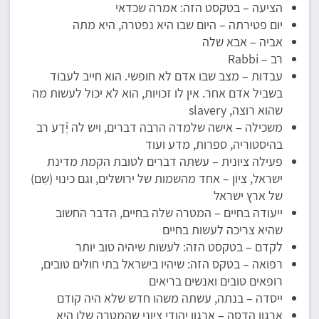
הציעה – בטקסט הזה: אמרה שכדאי
יום פטירתה – היום שבו היא נפטרה, היא מתה
אביה – אבא שלה
רב – Rabbi
עבדות – מצב שבו אדם לא חופשי. הוא חייב לעבוד
בשביל אדם אחר. אין לו זכויות, הוא לא יכול לעשות מה
שהוא רוצה, slavery
משכילה – אישה שלמדה הרבה דברים, ויש לה יֶֿדַע רב
בהיסטוריה, ספרות, מדע ועוד
פעילה ציונית – עשתה דברים לטובת הקמת מדינת
ישראל, צִיוֹן – אחד מהשמות של ירושלים, וגם כינוי (שֵם)
של ארץ ישראל
ייעודה בחיים – המטרה שלה בחיים, הדבר החשוב
שהיא צריכה לעשות בחיים
לקדם – בטקסט הזה: לעשות שיהיה טוב יותר
רפואה – בטקס הזה: שיהיו בישראל בתי חולים טובים,
רופאים טובים ואנשים בריאים
ייסדה – בנתה, עשתה משהו חדש שלא היה קודם
ארגון הדסה – ארגון יהודי ציוני שהמטרה שלו היא