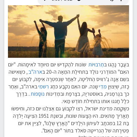
בּעָבָר נָהֲגוּ בּ
תַרבּוּיוֹת
שוֹנות להַקדִיש יום מיוּחָד לאִימָהוֹת. "יוֹם
האֵם" המוֹדֶרנִי נוֹלַד בִּתחילַת המֵאָה ה-20 בּ
ארה"ב
, כּשֶאִישה
בּשֵם אַנָה גַ'רוִויס הֶחלִיטָה, לאַחַר שֶנִפטְרָה אִימָה, לִקבּוֹעַ יום
כָּזה, שֶיְצוּיַן
מִדֵי
שָנה. יוֹם האֵם נִקבַּע כּחַג
רִשמִי
בּארה"ב, ואַחַר
כּך בּגֶרמַניה, בּאוֹסטריָה, בּצָרפַת ובמְדִינוֹת
נוֹסָפוֹת
. בּדֶרֶך
כּלָל חָגגוּ אותו בּתחִילת חוֹדֶש מַאי.
כּשֶקָמה מדִינת ישׂראל, רצוּ לִקבּוֹעַ גם אֶצלֵנוּ יום כּזה, וחִיפּשׂוּ
תַאֲרִיך מַתאִים. היוּ הַצָעוֹת שוֹנות, ובִשנַת 1951 הִצִיעָה יַלדָה
בַּת 12 בּמִכתָב לעִיתוֹן היְלָדים "הָאָרֶץ שֶלָנוּ", לצַיֵין את יוֹם
פְּטִירָתה של הֶנרייטָה סֹאלד בּתוֹר "יוֹם הָאֵם".