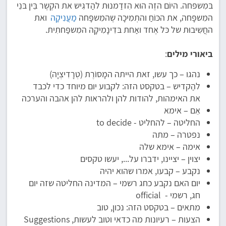
בּמִשפּחה. היוֹם הזֶה הוּא הִזדַמנוּת להַדגִיש את הקֶשֶר בֵּין בּנֵי
המִשפָּחה, את הכּוֹחַ והתְמִיכָה שֶהמִשפָּחה
מַעֲנִיקָה
ואת
החֲשִיבוּת של כּל אֶחד ואַחת בּדִינָמִיקָה המִשפַּחתִית.
ביאורי מילים
:
נהגו – כך עשו, זאת הייתה המָסוֹרֶת (טְרָדִיצְיָה)
להַקדיש – בטקסט הזה: לקבוע יום מיוחד כדי לכבד
את האימהות, להודות להן ולהראות להן אהבה והערכה
אֵם – אימא
החליטה – להחליט - to decide
נפטרה – מתה
אימה – אימא שלה
יצוין – יציינו, ידברו על..., יעשו טקסים
נקבע – קבעו, אמרו שהוא יהיה
יום האם נקבע כחג רשמי – המדינה החליטה שזה יום
חג, רשמי - official
מתאים – בטקסט הזה: נכון, טוב
הצעות – רעיונות מה כדאי וטוב לעשות, Suggestions