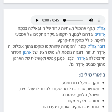
צַה"ל
תָקף אתמוֹל תַשתִיוֹת טֵרוֹר של חִיזבַּאללה בּכַמָה
אֲזוֹרִים
בּדרוֹם לבָנון. הוּתקְפוּ בּעִיקָר מַחסָנִים של אֶמצעֵי
לְחִימָה, כּוֹלֵל מַחסָן תַת-קַרקָעִי.
דוֹבֵר צַהַ"ל
מָסַר: "המַטָרוֹת שֶהוּתקְפוּ מוּקמוּ בּתוֹך אוּכלוּסִייָה
אֶזרָחית. זוֹהִי דוּגמָה נוֹסֶפת לשִימוּש הצִינִי של
אִרגוּן
הטֵרוֹר
חִיזבּאללה בּ
אֶזרחֵי
לבָנון כּמָגֵן אֱנוֹשִי ולַפְּעִילוּת של האִרגוּן
מִתוֹך מִבנִים אֶזרָחִיִים".
ביאורי מילים:
תקף – פעל בכוח ופגע
תשתיות טרור – כל מה שעוזר לטרור לפעול: מים,
חשמל, טלפון, אינטרנט...
אזור – חלק ממקום
הותקפו – התקיפו אותם, פגעו בהם