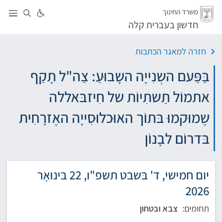
לג
משרד החינוך
חדשון בעברית קלה
חזרה למאגר הכתבות
בַּפַּעם השְנִייָה השָבוּעַ: צַה"ל תָקַף
אתמוֹל תַשתִיוֹת של חִיזבּאללה
שֶמוּקמוּ בּתוֹך האוּכלוּסִייָה האֶזרָחִית
בּדרוֹם לבָנוֹן
יום חמישי, ד' בּשבט תשפ"ו, 22 בּינוּאָר
2026
תחומים:
צבא ובטחון