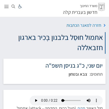
לג
משרד החינוך
חדשון בעברית קלה
חזרה למאגר הכתבות
אתמול חוּסַל בלבנון בָּכִיר בארגון
חזבאללה
יום שני, כ"ג בניסן תשפ"ה
תחומים:
צבא ובטחון
חיל האוויר
תקף
(פעל בכוח, התקפה - attack) אתמול