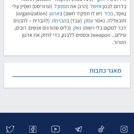
בדרום לבנון ו
חיסל
(הרג) את ה
מחבל
(טרוריסט) חוּסֵיין עַלִי
נַאסֶר,
בכיר
(יש לו תפקיד חשוב) ב
ארגון
(organization)
חזבאללה. נאסר
עסק
(עבד) ב
הברחת
(להבריח – להכניס
דבר למקום בלי רשות)
נשק
(כלים שהורגים אנשים: רובים,
טילים... weapon) וכספים ללבנון, כדי לחזק את ארגון
הטרור.
מאגר כתבות