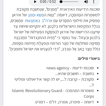
סוֹכנוּת היְדִיעוֹת האִירַאנית "תַסנִים", שֶנֶחשֶבֶת מְקוֹרֶבֶת
למִשמְרוֹת המַהפֵּכָה, דִיווחָה: "צֶוֶות ה
מַשָׂא ומַתָן
של אִיראן
מַפסִיק את חִילוּפֵי המְסָרִים עִם
ארה"ב
בּאֶמצָעוּת
מְתַוְוכִים,
בִּגלַל התְקִיפוֹת הישׂראֵליוֹת בּלבָנוֹן. לא יִתקַיימוּ שִׂיחוֹת עַד
שֶיֵיעָנוּ הדְרִישוֹת של אִיראן להַפסָקַת הפְּעִילוּת של ישׂראל
בּלבנוֹן ובעַזה". עוד נִמסַר כי "חֲזִית ההִתנַגדוּת" מתַכנֶנֶת
חֲסִימָה מוּחלֶטֶת של מְצַר הוֹרמוּז והַפעָלַת חֲזִיתוֹת נוֹסָפוֹת,
כּוֹלֵל מְצַר בַּאבּ אַל-מַנדַבּ, "כּדֵי להַעֲנִיש את ישׂראל ותוֹמכֶיהָ".
ביאורי מילים
:
סוכנות ידיעות - news agency
נחשבת – חושבים שהיא...
מקורבת – קרובה ל..., יש לה קשר אידיאולוגי ופוליטי
ל...
משמרות המהפכה - Islamic Revolutionary Guard
Corps
דיווחה – סיפרה, אמרה, דוּ"חַ – רפּוֹרט