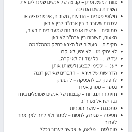
צוות המשא ומתן – קבוצה של אנשים שמנהלים את
השיחות בשם המדינה
חילופי מסרים – הודעות, תשובות, אינפורמציה או
עמדות שעוברות בין ארה"ב לבין איראן
מתווכים – אנשים או מדינות שמעבירים הודעות,
הצעות, תשובות בין ארה"ב לאיראן
תקיפות – פעולות של הצבא כחלק מהמלחמה
לא יתקיימו – לא יהיו, לא יקרו
עד ש... – כל עוד זה לא יקרה...
ייענו – יסכימו לבצע (לעשות) אותן
הדרישות של איראן – הדברים שאיראן רוצה
להפסקת... להפסקה – להפסיק
נמסר – מסרו, אמרו
חזית ההתנגדות – קבוצות של אנשים שפועלים ביחד
נגד ישראל וארה"ב
מתכננת – עושה תוכניות
חסימה – סגירה, לחסום – לסגור ולא לתת לאף אחד
לעבור
מוחלטת – מלאה, אי אפשר לעבור בכלל