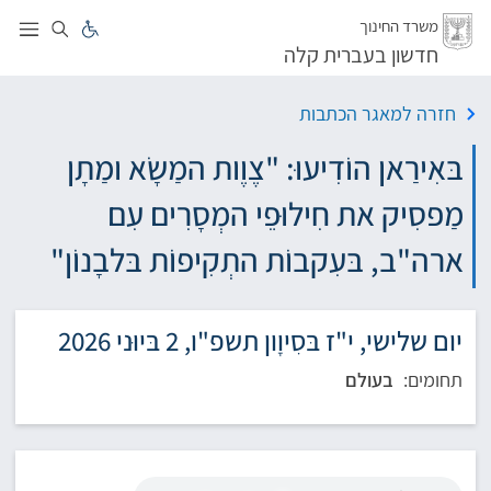
לג
משרד החינוך
חדשון בעברית קלה
חזרה למאגר הכתבות
בּאִירַאן הוֹדִיעוּ: "צֶוֶות המַשָׂא ומַתָן
מַפסִיק את חִילוּפֵי המְסָרִים עִם
ארה"ב, בּעִקבוֹת התְקִיפוֹת בּלבָנוֹן"
יום שלישי, י"ז בּסִיוָון תשפ"ו, 2 בּיוּני 2026
תחומים:
בעולם