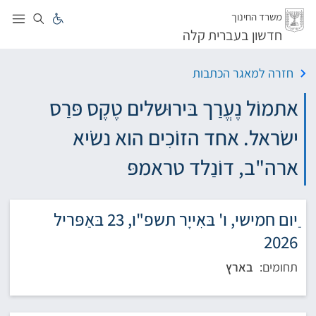
לג
משרד החינוך
חדשון בעברית קלה
חזרה למאגר הכתבות
אתמוֹל נֶעֱרַך בּירוּשלים טֶקֶס פּרַס
ישׂראל. אחד הזוֹכִים הוא נשׂיא
ארה"ב, דוֹנַלד טראמפּ
ַיום חמישי, ו' בּאִייָר תשפ"ו, 23 בּאַפּריל
2026
תחומים:
בארץ