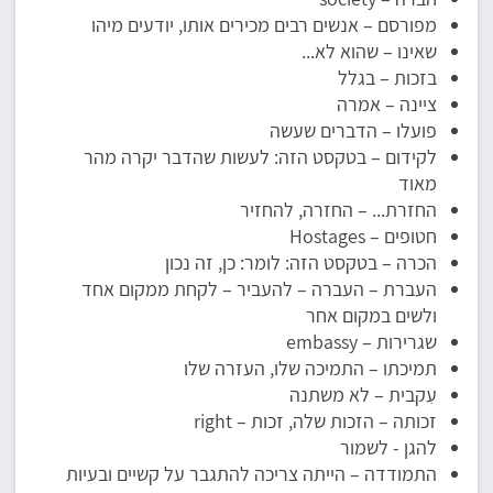
מפורסם – אנשים רבים מכירים אותו, יודעים מיהו
שאינו – שהוא לא...
בזכות – בגלל
ציינה – אמרה
פועלו – הדברים שעשה
לקידום – בטקסט הזה: לעשות שהדבר יקרה מהר
מאוד
החזרת... – החזרה, להחזיר
חטופים – Hostages
הכרה – בטקסט הזה: לומר: כן, זה נכון
העברת – העברה – להעביר – לקחת ממקום אחד
ולשים במקום אחר
שגרירות – embassy
תמיכתו – התמיכה שלו, העזרה שלו
עִקבית – לא משתנה
זכותה – הזכות שלה, זכות – right
להגן - לשמור
התמודדה – הייתה צריכה להתגבר על קשיים ובעיות