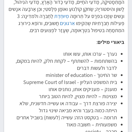
המָתֵמָטִיקָה, מַדעֵי החַיִים, מַדעֵי כַּדוּר הָאָרֶץ, מַדעֵי הנִיהוּל,
לָשוֹן והִיסטוֹריָה; שַׂחקַן קוֹלְנוֹעַ ואוֹמָן פְּלַסטִי; וכֵן אַרבָּעה אנָשים
ונָשים שֶזָכוּ בּפּרָס על תְרוּמָה
מְיוּחֶדֶת
לַחֶברָה ולמדִינָה: 3
פְּעִילוֹת חֶברָתִיוֹת שֶהֵקִימוּ
אִרגוּנִים
חֲשוּבִים, ורוֹפֵא כִירוּרְג
המִתמַחֶה בּטִיפּוּל בּטְרָאוּמָה, שֶעָזַר לפְצוּעִים רבּים.
ביאורי מילים
:
נערך – ערכו אותו, עשו אותו
בהשתתפות – להשתתף – לקחת חלק, להיות במקום,
לדבר ולעשות דברים
שר החינוך - minister of education
בית המשפט העליון - Supreme Court of Israel
מוענק – מעניקים אותו, נותנים אותו
מצוינות – להיות מצוין, להיות הטוב ביותר
יצירה פורצת דרך – עבודה או עשייה חדשנית, שלא
הייתה כמוה בעבר והיא מביאה שינוי גדול
תרומה – בטקסט הזה: עשייה (לעשות) בשביל אחרים
משמעותית – חשובה מאוד
חברה – society