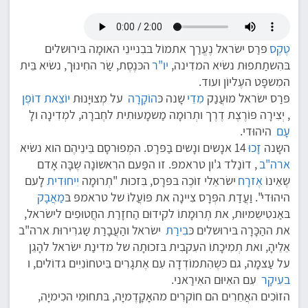
טֶקֶס
פּרַס ישׂראל נֶעֱרַך אתמוֹל בּבִניינֵי האוּמָה בּירוּשלים
בּהִשתַתפוּת נשׂיא המדִינה,
יו"ר
הכּנֶסֶת, שַׂר החִינוּך, נשׂיא בֵּית
המִשפָּט העֶליוֹן ועוד.
פּרַס ישׂראל מוּעֲנַק
מִדֵי
שָנה כּ
הוֹקָרָה
על מְצוּיָנוּת
יוֹצֵאת דוֹפֶן
, יְצִירָה פּוֹרֶצֶת דֶרֶך ותְרוּמָה מַשמָעוּתִית לחֶברָה, למְדִינָה ולָ
עָם
היהוּדי.
השָנה
זָכוּ
14 אנָשים ונָשים בַּפּרָס. המְפוּרסָם בֵּינֵיהֶם הוא נשׂיא
ארה"ב
, דוֹנַלד ג'ון טראמפּ. זו הפַּעם הרִאשוֹנָה שֶבָּה אָדם
שֶאֵינוֹ
אֶזרָח
ישׂראֵלי זוֹכֶה בּפּרָס, בִּזכוּת "תְרוּמָה
יִיחוּדִית
לָעם
היהוּדי". וַעֲדַת הפְּרָס צִיינָה את פּוֹעֲלוֹ של טראמפּ בּ
מַאֲבָק
בּאַנטִישֵמיוּת, את תְרוּמָתוֹ לקִידוּם הַחזָרַת החֲטוּפִים לישׂראל,
את ההַכָּרָה בּירוּשלים כּ
בִירַת
ישׂראל והַעֲבָרַת שַגרִירוּת ארה"ב
אֵלֵיהָ, ואת תְמִיכָתוֹ העִקבִית בּזכוּתָה של מדִינַת ישׂראל להָגֵן
על עַצמָה, גם כּשֶהִתמוֹדְדָה עִם אֶתגָרִים בִּיטחוֹנִיִים גדוֹלים, ו
בעִיקָר
עִם האִיוּם האִירַאני.
הזוֹכִים האֲחֵרִים הם חוֹקרִים מהאָקָדֶמיָה, בּתחוּמֵי הכִימיָה,