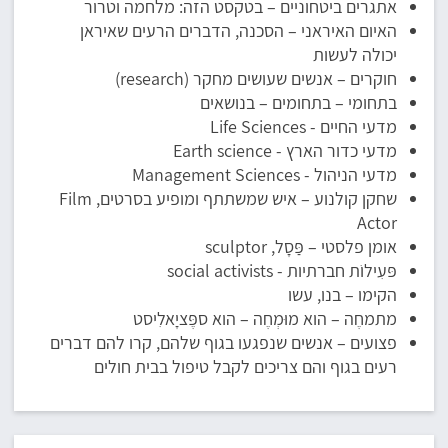
אתגרים ביטחוניים – בטקסט הזה: מלחמה וטרור
האיום האיראני – הסכנה, הדברים הרעים שאיראן
יכולה לעשות
חוקרים – אנשים שעושים מחקר (research)
בתחומי – בתחומים – בנושאים
מדעי החיים - Life Sciences
מדעי כדור הארץ - Earth science
מדעי הניהול - Management Sciences
שחקן קולנוע – איש שמשתתף ומופיע בסרטים, Film
Actor
אומן פלסטי – פַּסָל, sculptor
פּעִילוֹת חברתיות - social activists
הקימו – בנו, עשו
מתמחֶה – הוא מוּמְחֶה – הוא ספֶּציָאלִיסט
פצועים – אנשים שנפגעו בגוף שלהם, קרו להם דברים
רעים בגוף והם צריכים לקבל טיפול בבית חולים