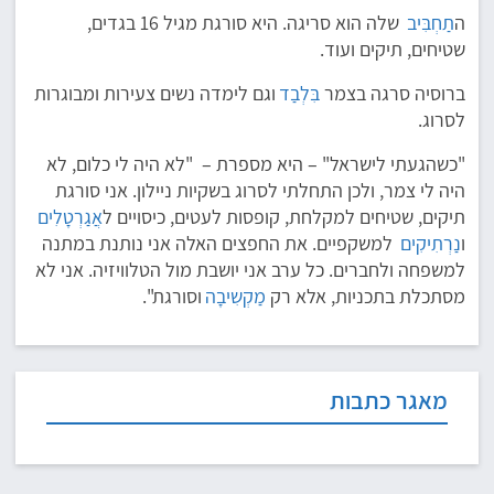
ה
תַחְבִּיב
שלה הוא סריגה. היא סורגת מגיל 16 בגדים,
שטיחים, תיקים ועוד.
ברוסיה סרגה בצמר
בִּלְבַד
וגם לימדה נשים צעירות ומבוגרות
לסרוג.
"כשהגעתי לישראל" – היא מספרת – "לא היה לי כלום, לא
היה לי צמר, ולכן התחלתי לסרוג בשקיות ניילון. אני סורגת
תיקים, שטיחים למקלחת, קופסות לעטים, כיסויים ל
אֲגַרְטָלִים
ו
נַרְתִיקִים
למשקפיים. את החפצים האלה אני נותנת במתנה
למשפחה ולחברים. כל ערב אני יושבת מול הטלוויזיה. אני לא
מסתכלת בתכניות, אלא רק
מַקְשִיבָה
וסורגת".
מאגר כתבות