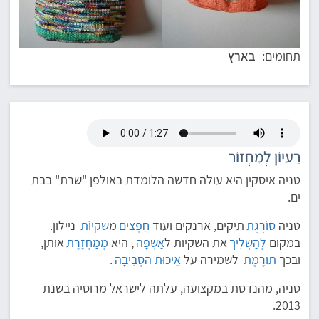
תחומים:
בארץ
רַעיוֹן לְמִחְזוֹר
טניה איסקין היא עולה חדשה הלומדת באולפן "שרת" בבת
ים.
טניה
סוֹרֶגֶת
תיקים, ארנקים ועוד
חֲפָצִים
מ
שׂקִיוֹת
ניילון.
במקום
לְהַשְלִיך
את השקיות ל
אַשְפָּה
, היא
מְמַחְזֶרֶת
אותן,
ובכך
תוֹרֶמֶת
לשמירה על
אֵיכוּת הסְבִיבָה
.
טניה, מהנדסת במקצועה, עלתה לישראל מרוסיה בשנת
2013.