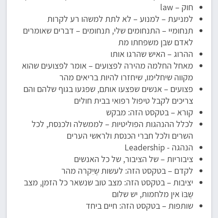
חוק – law
למניעת – למנוע – לא לתת למשהו רע לקרות
תנחומיי – התנחומים שלי, תנחומים – דברים שאומרים
לאדם שבן משפחתו מת
ההרוג – האיש שהרגו אותו
מאחל החלמה מהירה לפצועים – אומר לפצועים שהוא
מקווה שיחלימו, שיחזרו להיות בריאים מהר
פצועים – אנשים שפצעו אותם, שפגעו בגוף שלהם והם
צריכים לקבל טיפול רפואי בבית חולים
קורא – בטקסט הזה: מבקש
לכלל ההנהגות הפוליטיות – לממשלה ולכנסת, לכל
השרים ולכל חברי הכנסת ולראשי הערים
הנהגה - Leadership
ציבוריות – של הציבור, של כל האנשים
לקדם – בטקסט הזה: לעשות שֶיִקרה מהר
יציבות – בטקסט הזה: מצב טוב שנשאר כל הזמן, מצב
שֶבּוֹ אין מלחמות, יש שלום
שותפות – בטקסט הזה: חיים ביחד