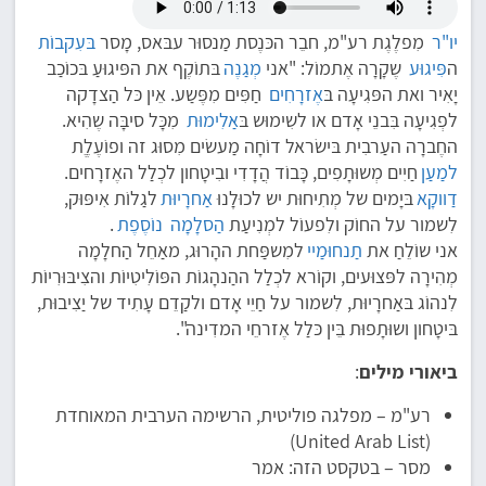
יו"ר
מִפלֶגֶת רע"מ, חבֵר הכּנֶסת מַנסוּר עבּאס, מָסר
בּעִקבוֹת
ה
פִּיגוּע
שֶקָרָה אֶתמוֹל: "אני
מְגַנֶה
בּתוֹקֶף את הפּיגוּעַ בּכוֹכַב
יָאִיר ואת הפּגִיעָה בּ
אֶזרָחִים
חַפִּים מִפֶּשַע. אֵין כּל הַצדָקה
לפְגִיעָה בִּבנֵי אָדם או לשִימוּש בּ
אַלִימוּת
מִכָּל סיבָּה שֶהִיא.
החֶברָה העַרבִית בּישׂראל דוֹחָה מַעשׂים מִסוּג זה ופוֹעֶלֶת
למַעַן
חַיִים מְשוּתָפִים, כָּבוֹד הֲדָדִי ובִיטָחון לכְלַל האֶזרָחים.
דַווקָא
בּיָמים של מְתִיחוּת יש לכוּלָנוּ
אַחרָיוּת
לגַלוֹת אִיפּוּק,
לִשמור על החוֹק ולִפעוֹל למְנִיעַת
הַסלָמָה
נוֹסֶפֶת
.
אני שוֹלֵחַ את
תַנחוּמַיי
למִשפַּחת ההָרוּג, מאַחֵל הַחלָמָה
מְהִירָה לפּצוּעים, וקוֹרא לכְלַל ההַנהָגוֹת הפּוֹלִיטִיוֹת והצִיבּוּרִיוֹת
לִנהוֹג בּאַחרָיוּת, לִשמור על חַיֵי אָדם ולקַדֵם עָתִיד של יַצִיבוּת,
בּיטָחון ושוּתָפוּת בֵּין כּלַל אֶזרחֵי המדִינה".
ביאורי מילים
:
רע"מ – מפלגה פוליטית, הרשימה הערבית המאוחדת
(United Arab List)
מסר – בטקסט הזה: אמר