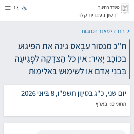
לג
משרד החינוך
חדשון בעברית קלה
חזרה למאגר הכתבות
ח"כ מַנסוּר עַבָּאס גִינָה את הפִּיגוּעַ
בכוֹכַב יָאִיר: אֵין כּל הַצדָקָה לפְגִיעָה
בִּבנֵי אָדם או לשִימוּש בּאַלִימוּת
יום שני, כ"ג בּסִיוָון תשפ"ו, 8 בּיוּני 2026
תחומים:
בארץ