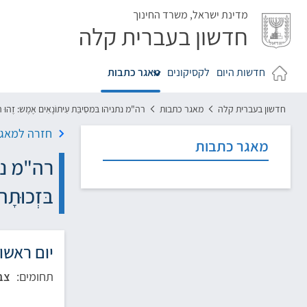
לג
מדינת ישראל,
משרד החינוך
חדשון בעברית קלה
חדשות היום
לקסיקונים
מאגר כתבות
חדשון בעברית קלה
מאגר כתבות
רה"מ נתניהו בּמסִיבַּת עִיתוֹנָאִים אֶמֶש: זֶהוּ הֶס
חזרה למאגר
מאגר כתבות
רה"מ נתני
בּזְכוּתָ
יום ראשון, י"ג
תחומים:
צב