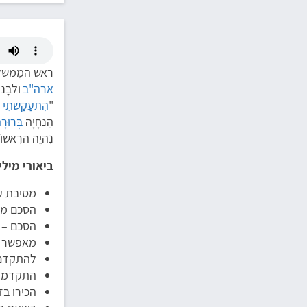
ראש המֶמשלה
ארה"ב
ולבָנו
"
הִתעַקַשתִי
ע
הַנחָיָה
בְּרוּרָ
נִהיֶה הרִאשוֹ
ביאורי מילי
מסיבת עית
הסכם מסג
הסכם – ה
מאפשר ה
להתקדם 
התקדמות
הכירו בז