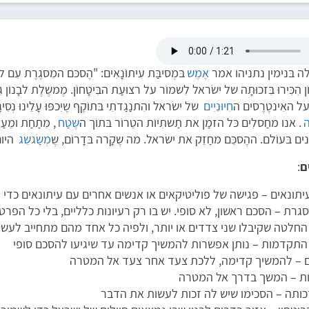
 בּנימין נתניהו אמר
אֶמֶש
בּמְסיבַּת עִיתוֹנָאִים: "הֶסכּם המִסגֶרֶת עִם 
ֹן הִכִּירוּ בִּזכוּתָה של ישׂראל לִשמוֹר על רצוּעַת הבִּיטָחוֹן. מֶמשֶלֶת לבָנוֹ
ל האִינטֶרֶסים ה
חִיוּנִיִים
של ישׂראל והִתנַגַדתִי בּתוֹקֶף שֶיִכפּוּ עָלֵינוּ נְסִיגָ
ה
. אנו מחַסלִים כּל הזמַן את תַשתִיוֹת הטֵרוֹר בּתוֹך ה
שֶטַח
, מִתַחַת ומֵעַ
נים בּעוֹלם. ההֶסכֵּם מחַזֵק את ישׂראל. מה שֶקָרה בּדָרוֹם, שֶ
מְשַׂגשֵׂג
היום,
ם
:
ונאים – פגישה של פוליטיקאים או אנשים אחרים עם עיתונאים כדי לספר חדשות 
רת – הסכם ראשון, לא סופי. יש בו רק רעיונות כלליים, בלי כל הפ
חלטה שקיבלו שני צדדים או יותר, ולפיה כל אחד מהם מתחייב לעשות משהו 
תקדמות – נותן אפשרות להמשיך קדימה עד שיגיעו להסכם סופי
– להמשיך קדימה, ללכת צעד אחר צעד אל המטרה
 – המשך בדרך אל המטרה
כותה – הסכימו שיש לה זכות לעשות את הדבר