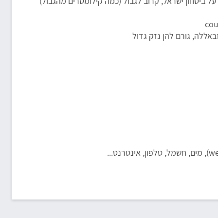
על ביטחון ישראל, קרוב לגבול (כמה קילומטרים מהגבול)
אללה, גורם להן נזק גדול