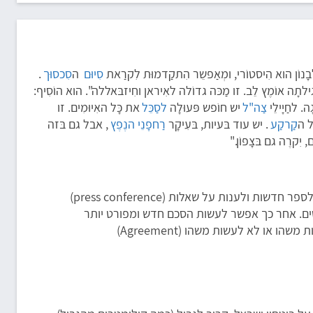
לבָנוֹן הוא הִיסטוֹרי, ומְאַפשֵר הִתקַדמוּת לִקרַאת
סִיוּם
ה
סִכסוּך
.
ן גִילתָה אוֹמֶץ לֵב. זו מַכּה גדוֹלה לאִיראן וחִיזבּאללה". הוא הוֹסִיף:
ה. לחַיָילֵי
צַה"ל
יש חוֹפש פּעוּלָה
לסַכֵּל
את כָּל האִיוּמִים. זו
ל ה
קַרקַע
. יש עוד בּעיות, בּעִיקָר
רַחפָנֵי הנֶפֶץ
, אבל גם בּזה
 יִקרֶה גם בּצָפוֹן."
ולענות על שאלות (press conference)
רטים. אחר כך אפשר לעשות הסכם חדש ומפורט יותר
או לא לעשות משהו (Agreement)