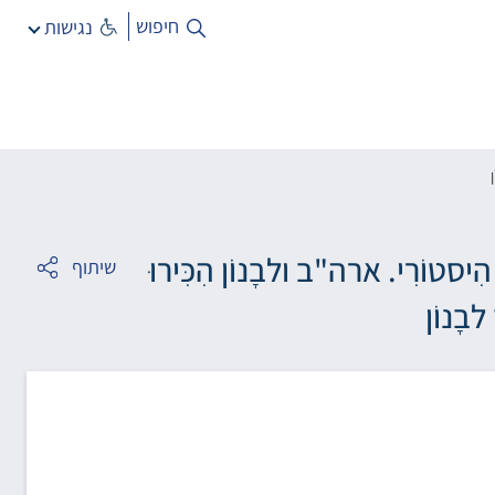
חיפוש
נגישות
יסטוֹרִי. ארה"ב ולבָנוֹן הִכִּירוּ
שיתוף
לבָנוֹן