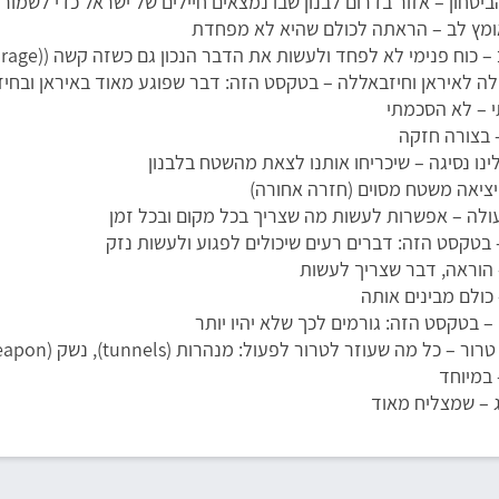
יטחון – אזור בדרום לבנון שבו נמצאים חיילים של ישראל כדי לשמור 
ומץ לב – הראתה לכולם שהיא לא מפחדת
– כוח פנימי לא לפחד ולעשות את הדבר הנכון גם כשזה קשה ((courage
ה לאיראן וחיזבאללה – בטקסט הזה: דבר שפוגע מאוד באיראן ובחיזב
 – לא הסכמתי
 בצורה חזקה
ינו נסיגה – שיכריחו אותנו לצאת מהשטח בלבנון
יציאה משטח מסוים (חזרה אחורה)
ולה – אפשרות לעשות מה שצריך בכל מקום ובכל זמן
 בטקסט הזה: דברים רעים שיכולים לפגוע ולעשות נזק
 הוראה, דבר שצריך לעשות
כולם מבינים אותה
 בטקסט הזה: גורמים לכך שלא יהיו יותר
ל מה שעוזר לטרור לפעול: מנהרות (tunnels), נשק (weapon), מים, חשמל, טלפון, אינטרנט...
 במיוחד
– שמצליח מאוד