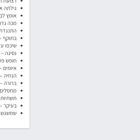
רצועת הב
גילתה א
אומץ לב 
מכה גדול
התנגדתי
בתוקף –
שיכפו על
נסיגה – 
חופש פע
איומים –
הנחיה –
ברורה – 
מחסלים –
תשתיות טרור – כ
בעיקר –
שמשגשג 