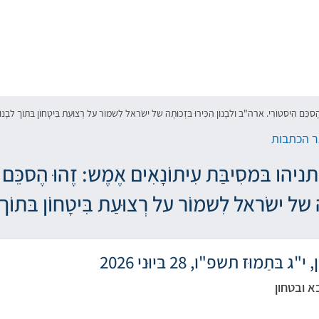
כֵּם הִיסטוֹרִי. ארה"ב ולבָנוֹן הִכִּירוּ בּזְכוּתָה של ישׂראל לִשמוֹר על רְצוּעַת בִּיטָחוֹן בּתוֹך לבָנוֹן
 הכתבות
הו בּמסִיבַּת עִיתוֹנָאִים אֶמֶש: זֶהוּ הֶסכֵּם הִ
ה של ישׂראל לִשמוֹר על רְצוּעַת בִּיטָחוֹן בּתוֹך 
 בּתַמוּז תשפ"ו, 28 בּיוּני 2026
א ובטחון