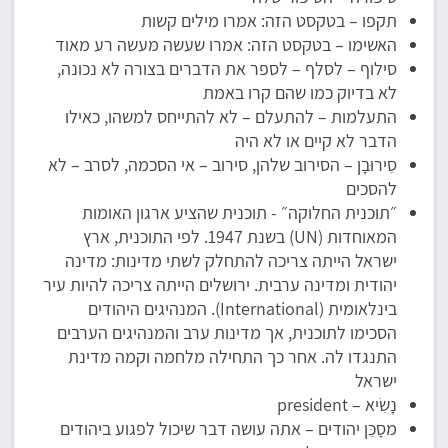
תקפו – בטקסט הזה: אמרו מילים קשות
האשימו – בטקסט הזה: אמרו שעשה מעשה רע מאוד
סילוף – לסלף – לספר את הדברים בצורה לא נכונה,
לא בדיוק כמו שהם קרו באמת
התעלמות – להתעלם – לא להתייחס למשהו, כאילו
הדבר לא קיים או לא היה
סֵירוּבָן – הסירוב שלהן, סירוב – אי הסכמה, לסרב – לא
להסכים
״תוכנית החלוקה״ - תוכנית שהציע ארגון האומות
המאוחדות (UN) בשנת 1947. לפי התוכנית, ארץ
ישראל הייתה צריכה להתחלק לשתי מדינות: מדינה
יהודית ומדינה ערבית. ירושלים הייתה צריכה להיות עיר
בינלאומית (International). המנהיגים היהודים
הסכימו לתוכנית, אך מדינות ערב והמנהיגים הערבים
התנגדו לה. אחר כך התחילה מלחמה וקמה מדינת
ישראל
נָשִׂיא – president
מסַכֵּן יהודים – אתה עושה דבר שיכול לפגוע ביהודים