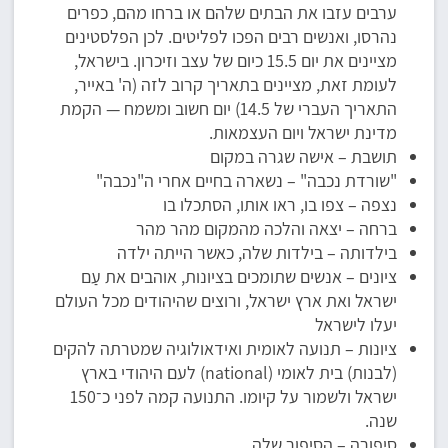
ערבים עזבו את הבתים שלהם או ברחו מהם, כפרים
נהרסו, ואנשים רבים הפכו לפליטים. לכן הפלסטינים
מציינים את יום 15.5 כיום של עצב וזיכרון. בישראל,
לעומת זאת, מציינים בתאריך קרוב לזה (ה' באייר,
התאריך העברי של 14.5) יום חשוב ומשמח — הקמת
מדינת ישראל ויום העצמאות.
תושבת – אישה שגרה במקום
"שורדת נכבה" – נשארה בחיים אחרי ה"נכבה"
נצפה – צפו בו, ראו אותו, הסתכלו בו
ברחה – יצאה והלכה מהמקום מהר מהר
בילדותה – בילדות שלה, כאשר הייתה ילדה
ציונים – אנשים שתומכים בציונות, אוהבים את עַם
ישראל ואת ארץ ישראל, ורוצים שהיהודים מכל העולם
יעלו לישראל
ציונות – תנועה לאומית ואידאולוגיה שמטרתה להקים
(לבנות) בית לאומי (national) לעם היהודי בארץ
ישראל ולשמור על קיומו. התנועה קמה לפני כ־150
שנה.
סיפורה – הסיפור שלה