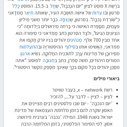
בּרֶשֶת X פּוֹסְט לצִיוּן "יוֹם הנַכּבָּה", שֶ
חָל
ב-15.5. הפּוֹסט
כָּלַל
סִרטוֹן וּבוֹ
עֵדוּת
של אישה תוֹשֶבֶת העיר, שֶאוֹתה
תֵיאֵר
מַמדָאני
כּ"שׂוֹרֶדֶת נַכּבָּה". בּסִרטון, שֶ
נִצפָּה
כּבָר יוֹתר מִשנֵי מִיליוֹן
פּעָמִים, מסַפֶּרת האישה כי בָּרחה מירוּשלים בּיַלדוּתָה "כי
הצִיוֹנִים הִגִיעוּ", ולצַד הסִרטון כּתב מַמדאני כי סִיפּוּרה הוא
אחד מִבֵּין 700 אֶלף.
מַנהִיגִים
יהוּדים בּניוּ יוֹרק תָקפוּ את
ממדאני, הֶאֱשימוּ אותו בּ
סִילוּף
ההִיסטוֹריָה וב
הִתעַלמוּת
מסֵירוּבָן של מְדינוֹת עֲרָב לתוֹכנִית החֲלוּקָה. נשׂיא
אִרגוּן
המוֹרים היהוּדים, מֹשה סַפרן, כּתב ב
תְגוּבָה
לפּוֹסט: "אתה
מסַכֵּן יהוּדים בּכָל מקום בּכָך שֶאֵינךָ מסַפֵּק הֶקשֵר הִיסטוֹרי".
ביאורי מילים
:
רשת x – network, בעבר טוויטר
לציוּן – לציין – לדבֵּר על..., להזכיר
״יום הנכּבָּה״ - יום שבו פלסטינים רבים מציינים את
האסון שקרה להם בזמן מלחמת העצמאות של מדינת
ישראל בשנת 1948. המילה ״נכבה״ בערבית פירושה:
אסון. לפי הסיפור הפלסטיני, בזמן המלחמה הרבה