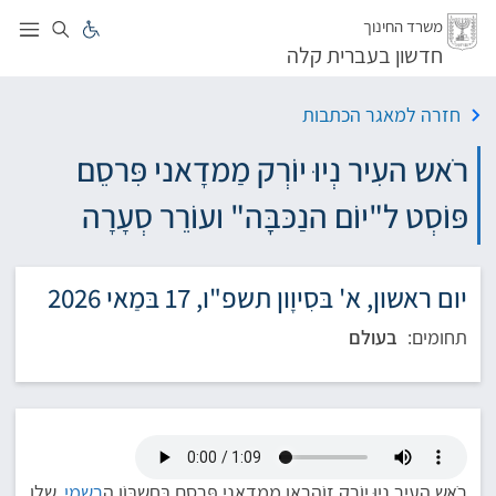
לג
משרד החינוך
חדשון בעברית קלה
חזרה למאגר הכתבות
רֹאש העִיר נְיוּ יוֹרְק מַמדָאני פִּרסֵם
פּוֹסְט ל"יוֹם הנַכּבָָּה" ועוֹרֵר סְעָרָה
יום ראשון, א' בּסִיוָון תשפ"ו, 17 בּמַאי 2026
תחומים:
בעולם
רֹאש העִיר נְיוּ יוֹרְק זוֹהרַאן מַמדָאני פִּרסֵם בּחֶשבּוֹן ה
רִשמִי
שלו