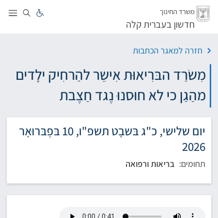
לג
משרד החינוך
חדשון בעברית קלה
חזרה למאגר הכתבות
מִשׂרַד הבּרִיאוּת אִישֵר להַרחִיק ילָדים
מהַגַן כי לא חוּסנוּ נֶגד חַצֶבת
יום שלישי, כ"ג בּשבָט תשפ"ו, 10 בּפֶבּרוּאָר
2026
תחומים:
בריאות ורפואה