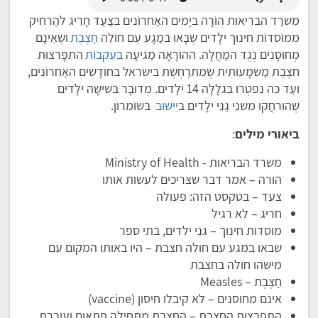
מִשׂרַד הבּרִיאוּת הוֹרָה בּיָמִים האַחרוֹנים בּצַעַד חָרִיג להַרחִיק
ממוֹסדוֹת חִינוּך ילָדים שֶבָּאוּ בּמַגָע עִם חוֹלֵה
חַצֶבֶת
ושֶאֵינָם
מְחוּסָנִים נֶגֶד המַחֲלָה. ההוֹרָאָה מַגִיעָה
בּעִקבוֹת
הִתפָּרצוּת
חצֶבֶת מַשמָעוּתִית שֶמִתרַחֶשֶת בּישׂראל בּחוֹדָשִים האַחרוֹנִים,
ועַד כֹּה נִפטְרוּ בִּגלָלָה 14 ילָדים. מְדוּבָּר בּשִישָה ילָדים
שֶהוּרחֲקוּ מִשנֵי גַנֵי ילָדים בּ
יִישוּב
בּשוֹמרוֹן.
ביאורי מילים
:
משרד הבריאות - Ministry of Health
הורה – אמר דבר שצריכים לעשות אותו
צעד – בטקסט הזה: פעולה
חריג – לא רגיל
מוסדות חינוך – גנֵי ילדים, בתי ספר
שבאו במגע עם חולה חצבת – היו באותו המקום עם
מישהו חולה בחצבת
חַצֶבֶת – Measles
אינם מחוסנים – לא קיבלו חיסון (vaccine)
התפרצות החצבת – החצבת מתחילה פתאום ועוברת