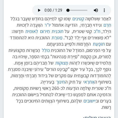
לאַחַר שֶשלוֹשָה
קְטִינִים
שָׂמוּ קֵץ לחַיֵיהֶם בּחוֹדֶש שֶעָבַר בִּגלַל
חֵרֶם
ונִידוּי חֶברָתִי, הוֹדִיעָה אתמוֹל
יו"ר
הוַועֲדַה לזְכוּיוֹת
היֶלד,
ח"כ
קֶטי שִטרית, על
תוֹכנִית
חֵירוּם
לְאוּמִית
חדָשה:
"לֹא מַשאִירִים אַף יֶלֶד לְבַד".
מַטרַת
התוֹכנִית היא להִתמוֹדֵד
עִם
תוֹפָעַת
החֲרָמוֹת ולסַיֵיעַ בּמנִיעָתָם.
עַל פִּי הפִּרסוּם, המוֹדֶל של התוֹכנִית
כּוֹלֵל
הַכשָרוֹת מִקצוֹעִיוֹת
לַמוֹרים, וכֵן הֲקָמַת "סַיֶירֶת מַנהִיגוּת" בּבָתֵי הסֵפֶר, שֶיִהיוּ בּה
תַלמִידים שֶיוּכשְרוּ לזַהוֹת
מְצוּקוֹת
של חַברֵיהֶם בִּזמַן אֱמֶת.
נוֹסָף לכָך, בּכָל עִיר יוּקַם "קַבִּינֶט הוֹרים" עִירוֹנִי שֶיִבנֶה מִסגֶרֶת
לְהִתמוֹדְדוּת קְבוּצָתִית עִם מִקרִים של בִּידוּד חֶברָתִי וחֲרָמוֹת,
בּשיתוּף ה
אַחרַאי
עַל תִיק ה
חִינוּך
בָּעִירִייָה.
ח"כ שִטרִית שָלחָה הוֹדָעוֹת לכ-260 רָאשֵי רָשוּיוֹת מְקוֹמִיוֹת,
והִזמִינָה אוֹתם למִפגָש כּדֵי שֶיוּכלוּ להַתחִיל בּיִישׂוּם התוֹכנִית
בּעָרים וב
יִישוּבִים
שלָהם, בּשיתוּף הצְוָותִים החִינוּכִיִים בּכָל
רָשוּת.