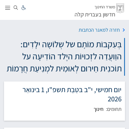
לג
משרד החינוך
חדשון בעברית קלה
חזרה למאגר הכתבות
בְּעִקבוֹת מוֹתָם של שְלוֹשָה ילָדִים:
הוַועֲדַה לזְכוּיוֹת היֶלד הוֹדִיעָה על
תוֹכנִית חֵירוּם לְאוּמִית למְנִיעַת חֲרָמוֹת
יום חמישי, י"ב בּטֵבֵת תשפ"ו, 1 בינוּאַר
2026
תחומים:
חינוך