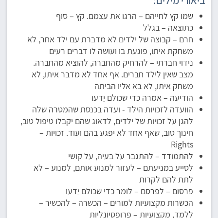
ביאורי מילים:
שמו קץ לחייהם – הרגו את עצמם. קץ – סוף
כתוצאה – בגלל
חרם – קבוצה של ילדים לא מדברת עם ילד אחר, לא
משחקת איתו, פוגעת בו ועושה לו דברים רעים
נידוי חברתי – להרחיק מהחברה, להוציא מהחברה.
מצב שאין לילד חברים. אף אחד לא מדבר איתו, לא
משחק איתו, לא בא אליו הביתה
הודיעה – אמרה כדי שכולם יֵדעו
הוועדה לזכויות הילד - ועדה בכנסת שהמטרה שלה
להגן על זכויות של ילדים, לדאוג שהם יקבלו טיפול טוב,
חינוך טוב, שאף אחד לא יפגע בהם ועוד. זכויות –
Rights
להתמודד – להתגבר על בעיה, על קושי
לסייע במניעתם – לעזור למנוע אותם, למנוע – לא
לתת להם לקרות
פרסום – לפרסם – לומר כדי שכולם יֵדעו
הכשרות מקצועיות למורים – הכשרה – להכשיר –
ללמד, מקצועיות – פְּרופֶסיוֹנָליוּת