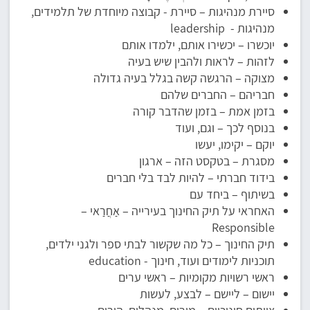
סיירת מנהיגות – סיירת - קבוצה מיוחדת של תלמידים,
מנהיגות - leadership
יוכשרו – יכשירו אותם, ילמדו אותם
לזהות – לראות ולהבין שיש בעיה
מצוקה – הרגשה קשה בגלל בעיה גדולה
חבריהם – החברים שלהם
בזמן אמת – בזמן שהדבר קורה
בנוסף לכך – וגם, ועוד
יוקם – יקימו, יעשו
מסגרת – בטקסט הזה – ארגון
בידוד חברתי – להיות לבד בלי חברים
בשיתוף – ביחד עם
האחראי על תיק החינוך בעירייה – אַחֲרַאי –
Responsible
תיק החינוך – כל מה שקשור לבתי ספר ולגני ילדים,
תוכניות לימודים ועוד, חינוך - education
ראשי רשויות מקומיות – ראשי ערים
יישום – ליישם – לבצע, לעשות