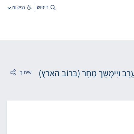
חיפוש
נגישות
ֶרֶב ויִימָשֵך מָחָר (בּרוֹב האָרץ)
שיתוף