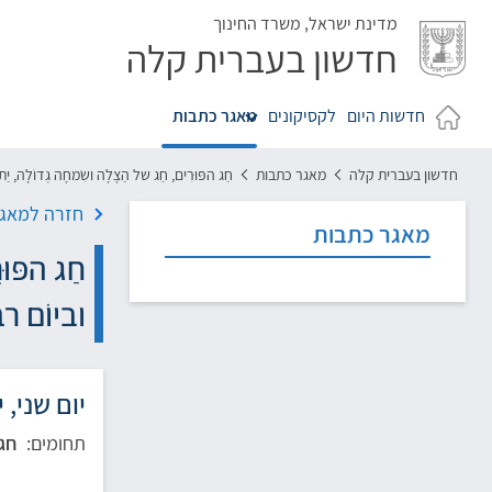
לג
מדינת ישראל,
משרד החינוך
חדשון בעברית קלה
חדשות היום
לקסיקונים
מאגר כתבות
חדשון בעברית קלה
מאגר כתבות
חַג הפּוּרִים, חַג של הַצָלָה ושִׂמחָה גְדוֹלָה, יַת
חזרה למאגר
מאגר כתבות
חַג הפּוּ
וביוֹם רב
יום שני, י"ג ב
תחומים:
חג