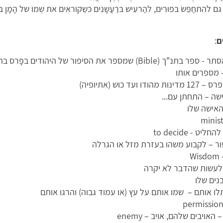
ם גם להִתחַפֵּשׂ בּפוּרִים, להַרעִיש בּרַעֲשָנִים כּשֶקוֹראִים את שְמוֹ של הָמָן בּמְג
ם
:
Bibl) שמספר את הסיפור של היהודים בפָרס בתקופת המלך אחשוורוש
 מספרים אותו
ודו ועד כוש (אתיופיה)
שה – התחתן עם...
האישה שלו
יט - to decide
ור – לקבוע משהו בעזרת מזל או הגרלה
W
לעשות שהדבר לא יקרה
בנים שלו
לו אותם – שמו אותם על עץ (או עמוד גבוה) והרגו אותם
 האויבים שלהם, אויב – enemy