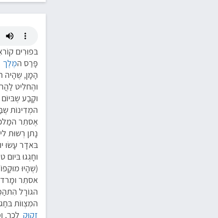
פָּרַס ה
מֶלֶך
א
הָמָן, שֶהָיה 
והֶחלִיט לַהֲרו
וקָבַע שֶבּיוֹם
המְדִינוֹת שֶב
אֶסתֵר המַלכּה
נָתן רְשוּת ליה
בּאדָר עָשׂוּ 
(שֶהָיוּ מוּקָפו
אסתֵר ומָרדכַי 
הגוֹרָל הִתהַפ
המִצְווֹת בּחַג
זָקוּק
לכָך, ומַ