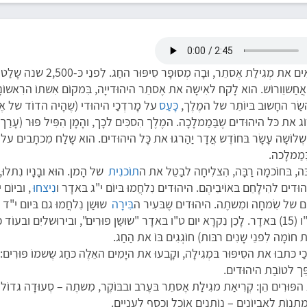
בּפוּרִים קוֹראִים את מְגִילַת אֶסתֵר, וּבָה מְסוּפָּר ס
ֲחַשוֵורוֹש. הוא לָקח לאִישָה את אֶסתֵר היהוּדייָה, בִּמקוֹם אִשתוֹ הרִאשוֹנָה
השַׂר החָשוּב בּיוֹתֵר של המֶלֶך,
כָּעַס
על מָרדְכַי היהוּדי (שֶהָיה הדוֹד של א
ֹג את כּל היהוּדים שֶבַּמַמלָכָה. המֶלֶך הִסכִּים לכָך, והָמָן הִפִּיל פּוּר (עָרַך
 שְלוֹשָה עָשָׂר בּחוֹדֶש אֲדָר יַהַרגוּ את כָּל היהוּדים. הוא שָלַח מִכתָבים על
ַּמַמלָכה.
, בּחוֹכמָה רַבָּה, הִצלִיחָה לבַטֵל את ה
תוֹכנִית
של הָמן. הוּא ובָנָיו נִתלוּ,
וּדים להִילָחֵם בּאוֹיבֵיהֶם. היהוּדים נִלחֲמוּ בּיוֹם י"ג בּאדָר ו
נִיצחוּ
יום של שִׂמחָה ומִשתֶה. היהוּדים שֶבּעִיר ה
בִּירָה
שוּשַן נִלחֲמוּ גם בּיום י"ד
וחָגְגוּ בּיום ט"ו (15) בּאדָר. לָכֵן נִקרָא יום ט"ו בּאדָר "שוּשַן פּוּרִים", ובירוּשליִם ובעו
ֹת חוֹמָה לִפנֵי שָנִים רבּות) חוֹגְגִים בּוֹ את הַחַג.
כּתבוּ את הסִיפּוּר בּמְגִילָה, וקָבעוּ את היָמִים האֵלֶה כּחַג שֶשמוֹ פּוּרִים: 
ֵּך לטוֹבַת היהוּדים.
 הפּוּרִים הֵן: קְרִיאַת מגִילַת אֶסתֵר בּעֶרב ובבּוֹקֶר, מִשתֶה – סְעוּדָה גדוֹלה 
תָנוֹת לאֶביוֹנִים – נוֹתנים אוֹכֶל וכֶסֶף לעֲנִיִים.