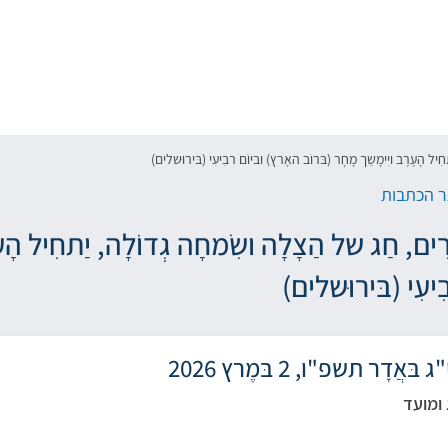
חִיל הָעֶרֶב ויִימָשֵך מָחָר (בּרוֹב האָרץ) וביוֹם רבִיעִי (בּירוּשלים)
 הכתבות
רִים, חַג של הַצָלָה ושִׂמחָה גְדוֹלָה, יַתחִיל הָע
ִיעִי (בּירוּשלים)
ּאֲדָר תשפ"ו, 2 בּמֶרץ 2026
 ומועד