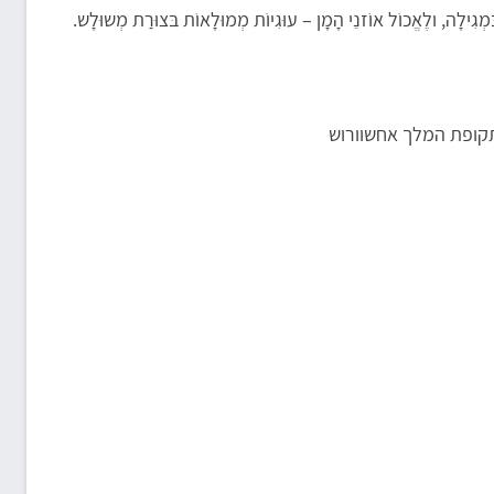
ִילָה, ולֶאֱכוֹל אוֹזנֵי הָמָן – עוּגִיוֹת מְמוּלָאוֹת בּצוּרַת מְשוּלָש.