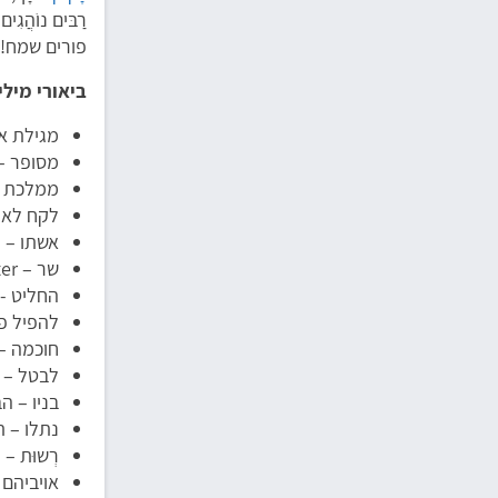
רַבּים נוֹהֲגִי
פורים שמח!
ביאורי מילי
מגילת אסתר - ספר בתנ"ך (e
מסופר –
ממלכת פרס – 127 מדינות מה
לקח לאי
אשתו – 
שר – minister
החליט - להחל
להפיל פ
חוכמה – isdom
לבטל – 
בניו – ה
נתלו – ת
רְשוּת – permission
אויביהם –