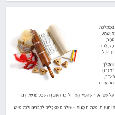
ִיפּוּר החַג. לִפנֵי כּ-2,500 שנה שָלַט בּמַמלֶכֶת
 וַשתִי.
ֶסתֵר)
 הַגרָלָה)
 כּך לכָל
 והַמֶלך
, וביוֹם י"ד (14)
 בּאדר,
ֹד כּמה עָרִים
עַל שֵם הפּוּר שֶהִפִּיל הָמָן, ולזֵכֶר העוּבדָה שֶבּסוֹפוֹ של דָבר
וחֲגִיגִית, מִשְלוֹחַ מָנוֹת – שוֹלחִים מַאֲכָלִים לחֲבֵרים ולכָל מִי שֶ