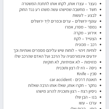
נעצר – עצרו אותו, לקחו אותו לתחנת המשטרה
חשד – מחשבה שמישהו עשה משהו רע נגד החוק
לבצע – לעשות
עוטף ירושלים – ערים וכפרים ליַד ירושלים
נמסר – מסרו, אמרו
אירוע – מקרה
הצטייד – לקח
רכב – מכונית
לוחיות זיהוי – לוחות שיש עליהם מספרים ואותיות וכך
יודעים אינפורמציה על הרכב ועל האדם שהרכב שלו
מזויפות – לא אמיתיות, לא חוקיות
ניסה – היו לו רצון ותוכנית
סכין – Knife
תאונת דרכים - car accident
נחקר – חקרו אותו, שאלו אותו הרבה שאלות
ניסיון רצח – רצון ותוכנית להרוג מישהו
בנו – הבן שלו
ערכו – עשו
ביתו – הבית שלו