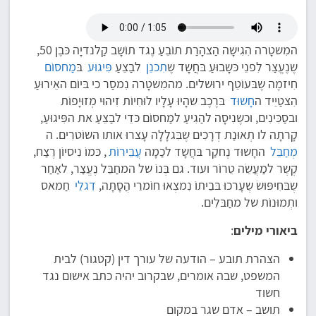
המִשטָרה הִגִישָה הַצהָרַת תוֹבֵעַ נֶגד תוֹשָב קַלנדיָה כּבֶן 50,
שֶנֶעֱצַר לִפנֵי כּשָבוּעַ בּחֲשָד שֶ
תִכנֵן
לבַצֵעַ
פִּיגוּע
בּ
מַחסוֹם
חִיזמֶה שֶבּעוֹטֵף ירוּשלים. מהמִשטָרה נִמסַר כי בּיוֹם האֵירוּעַ
הִצטַיֵיד ה
חָשוּד
בּרֶכֶב שהָיוּ עָלָיו לוּחִיוֹת זִיהוּי מְזוּיָפוֹת
ובסַכִּינִים, וכשֶנִיסָה להַגִיעַ למַחסוֹם כּדֵי לבַצֵעַ את הפִּיגוּעַ,
קָרתָה לו תְאוּנַת דְרָכִים שֶבִּגלָלָה עָצרוּ אותו השוֹטרִים. ה
מְחַבֵּל
החָשוּד נֶחקַר בּחֲשָד לכַמָה
עֲבֵירוֹת
, כּמוֹ נִיסיוֹן רֶצַח,
קֶשֶר למַעֲשֵׂה טֵרוֹר ועוד. גם בְּנוֹ של המחַבֵּל נֶעֱצַר, לאַחַר
שֶבּחִיפּוּשׂ שֶעָרכוּ בּבֵיתוֹ נִמצְאוּ חוֹמרֵי הֲסָתָה,
דִגלֵי
חַמאס
ותְמוּנוֹת של מחַבּלִים.
ביאורי מילים
:
הצהרת תובע – הודעה של עורך דין (קטגור) לבית
המשפט, שבה אומרים, שבקרוב יהיה כתב אישום נגד
חשוד
תושב – אדם שגר במקום