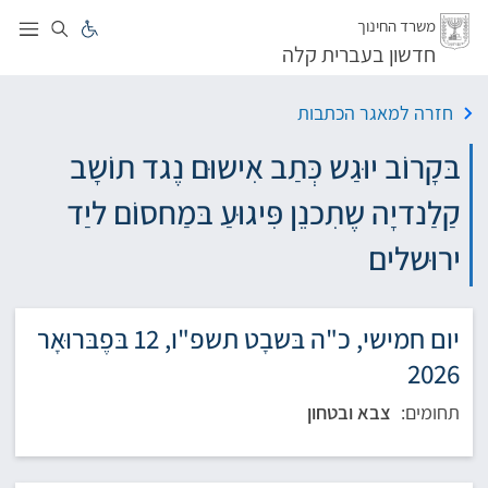
לג
משרד החינוך
חדשון בעברית קלה
חזרה למאגר הכתבות
בּקָרוֹב יוּגַש כְּתַב אִישוּם נֶגד תוֹשָב
קַלַנדיָה שֶתִכנֵן פִּיגוּעַ בּמַחסוֹם ליַד
ירוּשלים
יום חמישי, כ"ה בּשבָט תשפ"ו, 12 בּפֶבּרוּאָר
2026
תחומים:
צבא ובטחון