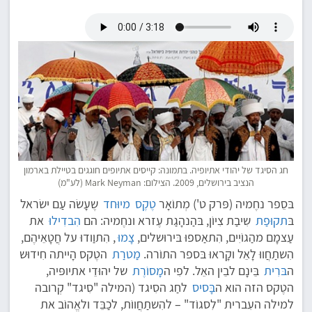
חג הסיגד של יהודי אתיופיה. בתמונה: קייסים אתיופים חוגגים בטיילת בארמון
הנציב בירושלים, 2009. הצילום: Mark Neyman (לע"מ)
בּסֵפר נחֶמיה (פּרק ט') מְתוֹאָר
טֶקֶס
מיוּחד
שֶעָשׂה עַם ישׂראל
בּ
תקוּפַת
שִיבַת צִיוֹן, בּהַנהָגַת עֶזרא ונחֶמיה: הם
הִבדִילוּ
את
עַצמָם מהַגוֹיִים, הִתאַספוּ בּירוּשלים,
צָמוּ
, הִתוַודוּ על חֲטָאֵיהֶם,
הִשתַחֲווּ לָאֵל וקָראוּ בּספר התוֹרה.
מַטרַת
הטֶקס הָייתה חִידוּש
ה
בּרִית
בֵּינָם לבֵין האֵל. לפִי ה
מָסוֹרֶת
של יהוּדֵי אתיופּיה,
הטֶקס הזה הוא ה
בָּסיס
לחַג הסִיגד (המילה "סִיגד" קְרובה
למילה העִברית "לִסגוֹד" – להִשתַחֲווֹת, לכַבֵּד ולאֱהוֹב את