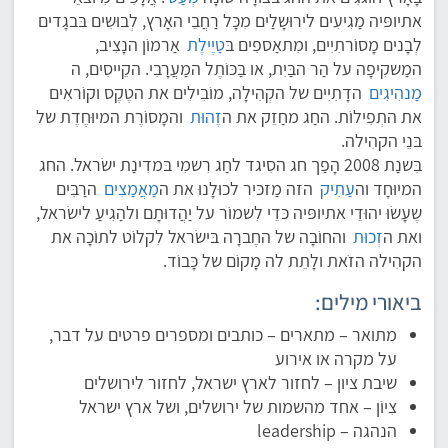
אתיופּיה מַגִיעִים לירוּשָלַים מִכָּל רַחֲבֵי האָרץ, לְבוּשִים בּבגָדים
לְבָנים מָסוֹרתִיִים, ומִתאַספִים בּ
טַיֶילֶת
אַרמוֹן הנָצִיב,
המַשקִיפָה על הַר הבַּיִת, או בַּכּוֹתֶל המַעֲרָבִי. הקֵייסִים, ה
מַנהִיגִים
הדָתִיִים של הקְהִילָה, מוֹבִילִים את הטֶקֶס וקוֹראִים
את התְפִילוֹת. החַג מחַזֵק את ה
זֶהוּת
והמָסוֹרֶת המיוּחֶדֶת של
בּנֵי הקהִילה.
בִּשנַת 2008 הָפַך חג הסִיגד לחַג רִשמִי בּמדִינַת ישׂראל. החג
המיוּחָד וה
עַתִיק
הזה מַזכּיר לכוּלָנוּ את ה
מַאֲמַצִים
הרַבִּים
שֶעָשׂוּ יהוּדֵי אתיופּיה כּדֵי לִשמוֹר על יַהֲדוּתָם ולהַגִיעַ לישׂראל,
ואת ה
זְכוּת
והחוֹבָה של החֶברָה בּישׂראל לִקלוֹט לתוֹכָה את
הקהִילה הזֹאת ולָתֵת לה מָקוֹם של כָּבוֹד.
ביאורי מילים:
מתואר – מתארים – כותבים ומספרים פרטים על דבר,
על מקרה או אירוע
שיבת ציון – לחזור לארץ ישראל, לחזור לירושלים
צִיוֹן – אחד מהשמות של ירושלים, ושל ארץ ישראל
הנהגה – leadership