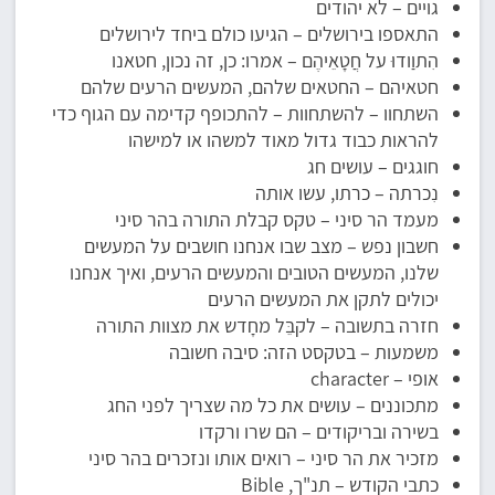
גויים – לא יהודים
התאספו בירושלים – הגיעו כולם ביחד לירושלים
הִתוַודוּ על חֲטָאֵיהֶם – אמרו: כן, זה נכון, חטאנו
חטאיהם – החטאים שלהם, המעשים הרעים שלהם
השתחוו – להשתחוות – להתכופף קדימה עם הגוף כדי
להראות כבוד גדול מאוד למשהו או למישהו
חוגגים – עושים חג
נִכרתה – כרתו, עשו אותה
מעמד הר סיני – טקס קבלת התורה בהר סיני
חשבון נפש – מצב שבו אנחנו חושבים על המעשים
שלנו, המעשים הטובים והמעשים הרעים, ואיך אנחנו
יכולים לתקן את המעשים הרעים
חזרה בתשובה – לקבֵּל מחָדש את מצוות התורה
משמעות – בטקסט הזה: סיבה חשובה
אופי – character
מתכוננים – עושים את כל מה שצריך לפני החג
בשירה ובריקודים – הם שרו ורקדו
מזכיר את הר סיני – רואים אותו ונזכרים בהר סיני
כתבי הקודש – תנ"ך, Bible