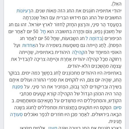
האֵל).
יהוּדֵי אתיופּיה חוֹגְגים את החג הזה מֵאוֹת שנים. ה
רַעיוֹנוֹת
החשוּבים של החג הם חִידוּש הבּרית עִם האֵל שֶנִכרְתָה
בּמַעֲמַד הַר סִינַי, והרָצון החָזק לַחזוֹר לארץ ישׂראל. זהו גם חג
של חֶשבּוֹן נֶפֶש, צוֹם וחֲזָרה בּתשוּבה: הוא
חָל
50 יום לאַחַר יום
הכּיפּוּרִים (
בּדוֹמֶה ל
חג השָבוּעוֹת, שֶחָל 50 יום לאַחַר חג
הפֶּסח). לַחַג הָייתה גם מַשמָעוּת בּשמִירה על ה
אַחדוּת
ועַל
האוֹפִי המיוּחָד של ה
קְהִילָה
היהוּדית בּאתיופּיה, שֶהָייתה
רְחוֹקָה מִכָּל קהִילָה יהוּדית אַחֶרֶת והָייתָה צרִיכָה להַבדִיל את
עַצמָה מהַשְכֵנִים הלֹא-יהוּדים.
בּאתיופּיה היוּ היהוּדים מִתכּוֹנְנִים לַחג בּמֶשֶך כּמה ימים. בּבוֹקֶר
הַחג, שֶהָיה יוֹם צוֹם, היוּ לוֹקחים את סִפרֵי התוֹרה ועוֹלים אִיתָם
בּשִירָה וברִיקוּדים להַר גָבוֹהַ, המַזכִּיר את הר סִינַי. על
פִּסגַת
הָהר היה הכּוֹהֵן הגָדוֹל של הקְהִילָה קוֹרֵא קְטָעִים מִכִּתבֵי
הקוֹדֶש, והמִתפַּלְלִים היוּ מִתוַודִים על חֲטָאֵיהֶם ומִשתַחֲוִוים. בּ
סִיוּם
הטֶקס היוּ תוֹקעִים בַּחֲצוֹצרוֹת ומִתפּללים לַחגוֹג בּשָנה
הבָּאה בּירוּשלים. לאַחַר מִכֵּן היוּ חוֹזרים לכּפָר ואוֹכלִים
סְעוּדָה
חֲגִיגִית.
בָּאָרץ חוֹגגִים את החג בּצוּרָה שוֹנָה
מְעַט
. אֲלָפִים מִיוֹצאֵי