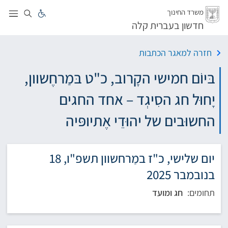
לג
משרד החינוך
חדשון בעברית קלה
חזרה למאגר הכתבות
בּיוֹם חמישי הקָרוב, כ"ט בּמַרחֶשוון,
יָחוּל חג הסִיגְד – אחד החגים
החשוּבים של יהוּדֵי אֶתיופּיה
יום שלישי, כ"ז במַרחשוון תשפ"ו, 18
בנובמבר 2025
תחומים:
חג ומועד