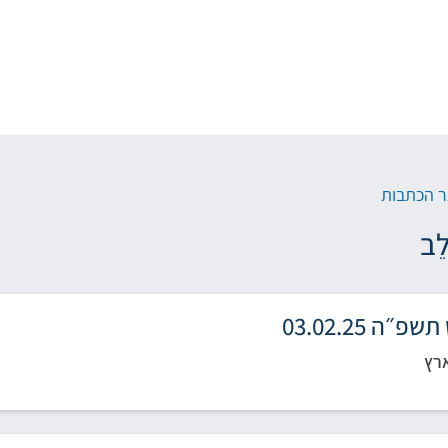
 הכתבות
ֵב
״ה 03.02.25
רץ