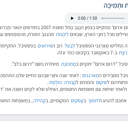
ותְמִיכָה
ִתקיים בצִפון הנֶגֶב הָחֵל משנת 2007 בחודשים ינואר-פברואר, שבהם ה
ְטיילים מכל רַחבֵי הארץ, שבאים
לֵיהָנוֹת
מהנגב הפורח, מהמִפְגשים עם ת
הֶחליטו מְאַרְגנֵי הפסטיבל
לְבַטֵל
רוב ה
אֵירוּעים
בפסטיבל. התקיימה
ִרְצַח
ב-7 באוקטובר בקיבוצו כפר עזה.
בל "דרום אדום" יתקיים ב
מַתְכּוֹנֶת
מיוחדת בשם "דרום בלב".
בל מסבירים ה
מְארגנים
: לאחר שנה וחצי שבהם החיים שלנו התהפכו, ר
חותיהם ל
שיקוּם
והמתים ל
קְבורה
הולֶמֶת
.
ולאחר שיחות עם משפחות החטופים, הוחלט שלא לקיים השנה את 'דרום 
 אתכם להגיע ו
לתמוך
ב
עֲסקים
המקומיים, ב
קְהילה
, במשפְּחות החטופ