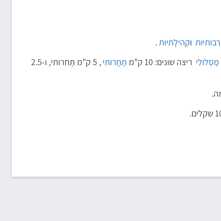
רְבותיות
ו
קְהילָתיוֹת
.
מַסְלולֵי
ריצה שונים: 10 ק"מ
תַחֲרותִי
, 5 ק"מ תַחרותי, ו-2.5