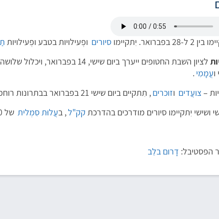
בפברואר. יִתקיימו
סיורים
ופְעילויות בטבע ופְעילויות
תַ
ות
לציון השבת החטופים ייערך ביום שישי, 14 בפברואר, ויכלול שלושה
ו
עֲמָמִי
.
יות –
צועֲדים
ו
זוכרים
, תִתקיים ביום שישי 21 בפברואר בבתרונות רוחמה.
י ושישי יִתקיימו סיורים מודרכים בהדרכת
קק"ל
, ב
עֲלוּת סִמְלית
של 10 שקלים.
 הפסטיבל:
דָרום בלֵב