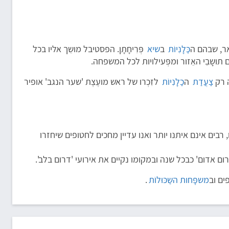
כַּלָנִיוֹת
ב
שיא
פְּרִיחָתָן. הפסטיבל מושֵך אליו בכל
ושָבֵי האֵזור ומפְּעילויות לכל המשפחה.
 רק
צַעֲדַת
ה
כַלָנִיוֹת
לזִכְרו של ראש מועֶצֶת 'שער הנגב' אופיר
בים אינם איתנו יותר ואנו עדיין מחכים לחטופים שיחזרו
אדום' כבכל שנה ובמקומו נקיים את אירועי 'דרום בלב'.
ים וב
משפָּחות השַכּוּלוֹת
.