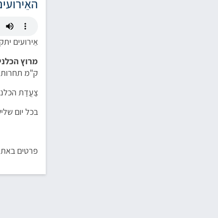
האֵירועים
אֵירועים יתקיימו בין 2 ל-28 
מרוץ הכלני
ק"מ תחרותי 
צַעֲדַת הכלנ
בכל יום שליש
פרטים באתר