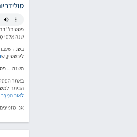
סולידריות 
פסטיבל 'דרום אדום' מ
שנה אַלפֵי מ
בשנה שעברה 
ליבשטיין, ש
נ
השנה – פסטי
באתר הפסטי
הביתה למשפ
לְאור המַצָב
אנו מזמינים