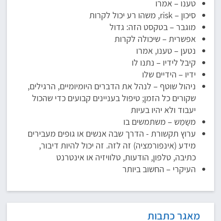
טענו – אמרו
סיכון – risk, משהו רע יכול לקרות
מוגבר – בטקסט הזה: גדול
אפשרית – שיכולה לקרות
נטען – טענו, אמרו
קיבל לידיו – נתנו לו
ידיו – הידיים שלו
ניהול שוטף – לנהל את הדברים היומיומיים, הרגילים,
שקורים כל הזמן; טיפול בעניינים קבועים כדי שהכול
יעבוד ולא יהיו בעיות
משַמֵש – משתמשים בו
ערוץ תקשורת - הדרך שבה אנשים או גופים מעבירים
מידע (אינפורמציה) זה לזה. זה יכול להיות דיבור,
כתיבה, טלפון, הודעות, טלוויזיה או אינטרנט
העיקרי – החשוב ביותר
מאגר כתבות