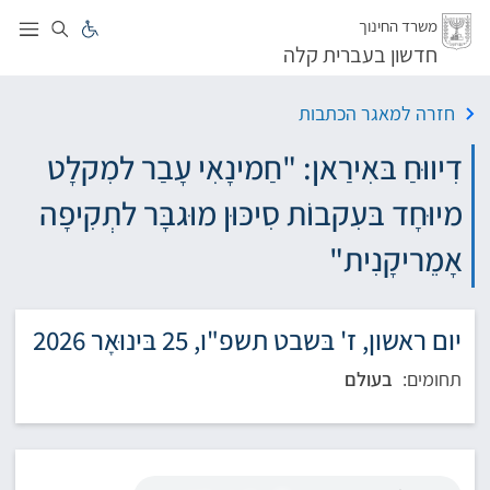
לג
משרד החינוך
חדשון בעברית קלה
חזרה למאגר הכתבות
דִיווּחַ בּאִירַאן: "חַמינָאִי עָבַר למִקלָט
מיוּחָד בּעִקבוֹת סִיכּוּן מוּגבָּר לתְקִיפָה
אָמֵריקָנִית"
יום ראשון, ז' בּשבט תשפ"ו, 25 בּינוּאָר 2026
תחומים:
בעולם