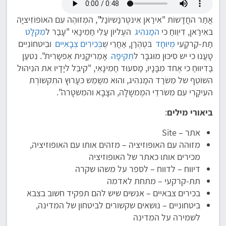
אֲתַר החֲדָשוֹת "אִירַאן אִינטֶרנַשיוֹנַל", המְזוּהֶה עִם האוֹפּוֹזִיציָה
בּאִירַאן, דִיוֵוחַ כי
המַנהִיג
העֶליוֹן עַלִי חַמִינָאִי "עָבַר ל
מִקלָט
תַת-קַרקָעִי
מְיוּחָד
בּטֶהֶרַן, אַחֲרֵי שֶ
בְּכִירִים צְבָאִיִים
ובִיטחוֹנִיִים
טָעֲנוּ כי יש סִיכּוּן מוּגבָּר ל
תְקִיפָה
אָמֵריקָנִית אֶפשָרִית". נִטעַן
בַּדִיווּחַ כי אֶחד מִבָּנָיו, מַסעוּד חַמִינָאִי, "קִיבֵּל ליָדָיו את הנִיהוּל
השוֹטֵף של מִשׂרַד המַנהִיג, והוּא משַמֵש כּעָרוּץ התִקשוֹרֶת
העִיקָרִי עִם מִשׂרדֵי המֶמשָלָה, הצָבָא והמִשטָרה".
ביאורי מילים
:
אתר – Site
מזוּהה עם האופוזיציה – מזהים אותו עם האופוזיציה,
מכירים אותו כאתר של האופוזיציה
דיווח – לדווח – לספר על משהו שקרה
תת-קרקעי – מתחת לאדמה
בכירים צבאיים – אנשים שיש להם תפקיד חשוב בצבא
ביטחוניים – נושאים שקשורים לביטחון של המדינה,
לשמירה על המדינה