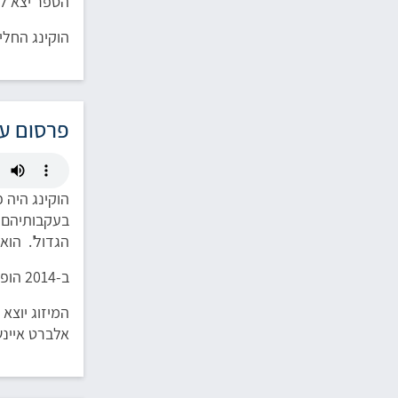
הספר יצא לאור בשנת 988
הוקינג החלי
פרסום עו
הוקינג היה 
בעקבותיהם וס
הגדול'. הוא
ב-2014 הופק באנגליה הסרט 'התיאוריה של הכול' על חייו של הוקינג לפי תסריט שכתבה אשתו הראשונה ג'יין הוקינג.
המיזוג יוצא
אלברט איינשט