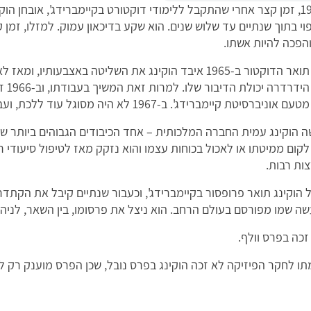
פוי בתוך שנתיים עד שלוש שנים. הוא שקע בדיכאון עמוק. למזלו, זמן ק
הפכה להיות אשתו.
אחרי קבלת תואר הדוקטור ב-1965 איבד הוקינג את השליטה בא
מאוח
ת קיימברידג'. ב-1967 לא היה מסוגל עוד ללכת, ועבר לכיסא גלגלים.
19 נעשה הוקינג עמית החברה המלכותית – אחד הכיבודים הגבוהים ביותר 
 לקום ממיטתו או לאכול בכוחות עצמו והוא נזקק מאז לטיפול סיעודי
ות רבות.
19 קיבל הוקינג תואר פרופסור בקיימברידג', וכעבור שנתיים קיבל את ה
ה שמו מפורסם בעולם הרחב. הוא ניצל את פרסומו, בין השאר, לניהול
ו לחקר הפיזיקה לא זכה הוקינג בפרס נובל, שכן הפרס מוענק רק למד