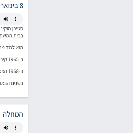
8 בינואר 1942 – 14 במרץ 2018, אסטרופיזיקאי ותאורטיקן אנגלי
סטיבן הוקינג
בבית המשפח
הוא למד מתמ
ב-1965 קיבל תואר דוקטור, וכעבור זמן קצר נעשה עמית לפיזיקה תיאורטית במכללה בקיימברידג'. הוא החל לחקור את גרמי השמים.
ב-1968 הצטרף למכון לאסטרונומיה תיאורטית של קיימברידג' והמשיך לפתח את התיאוריה המתמטית-פיזיקלית של חורים שחורים.
בשנים הבאות
המחלה