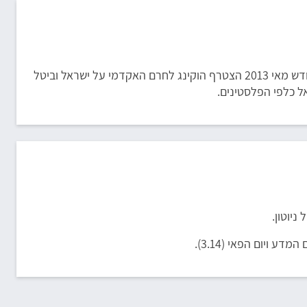
הוקינג ביקר בישראל ארבע פעמים. ביקורו האחרון בארץ התקיים בשנת 2006. בחודש מאי 2013 הצטרף הוקינג לחרם האקדמי על ישראל וביטל
 כלפי הפלסטינים.