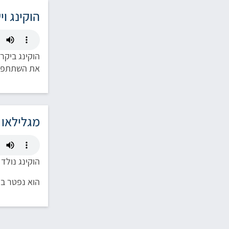
הוקינג ו
את השתתפות
מגלילאו ג
הוקינג נולד ביום השנה ה-300 למותו של ג
הוא נפטר ב-14 במרץ, יום הולדתו של אלברט איינשטיין, שבו מציינים בעולם את יום המדע ויום הפאי (4