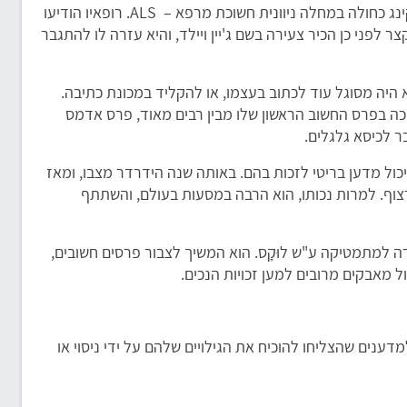
בתחילת 1963, זמן קצר אחרי שהתקבל ללימודי דוקטורט בקיימברידג', אובחן הוקינג כחולה במחלה ניוונית חשוכת מרפא – ALS. רופאיו הודיעו
צר לפני כן הכיר צעירה בשם ג'יין ויילד, והיא עזרה לו להתגבר
צבעותיו, ומאז לא היה מסוגל עוד לכתוב בעצמו, או להקליד במכונת כתיבה.
ר יותר הידרדרה יכולת הדיבור שלו. למרות זאת המשיך בעבודתו, וב-1966 זכה בפרס החשוב הראשון שלו מבין רבים מאוד, פרס אדמס
שיכול מדען בריטי לזכות בהם. באותה שנה הידרדר מצבו, ומאז
 רצוף. למרות נכותו, הוא הרבה במסעות בעולם, והשתתף
קתדרה למתמטיקה ע"ש לוּקָס. הוא המשיך לצבור פרסים חשובים,
 מאבקים מרובים למען זכויות הנכים.
ענים שהצליחו להוכיח את הגילויים שלהם על ידי ניסוי או