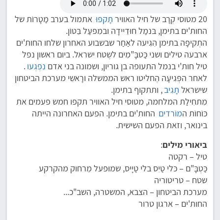
20 מטוסי קְרָב של חיל האוויר
תָקפוּ
אתמול בערב מַטָרוֹת של
החות'ים בתימן, בּנמַל חוּדֵיידָה ובמִפעַל בֵּטוֹן.
התְקִיפָה בתימן הִגִיעה לאַחַר שבשבוע האחרון שלחו החות'ים
ארבעה טילים ושני כַּטבָּ"מִים לשֶטח ישראל. ביום ראשון נפל
טיל חות'י בנמל התעופה בן גוריון, ושמונה בני אדם
נִפְגְעו
.
לאחר הפְּגִיעָה הֶחליטו ראש הממשלה ורָאשֵי מערכת הביטחון
שישראל
תָגִיב
, ותתקוף בתימן.
מִתחִילַת המלחמה, מטוסי חיל האוויר תקפו חמש פעמים את
כּוֹחוֹת ה
מוֹרדים
החות'ים בתימן. הפעם האחרונה הייתה
בינואר, וזאת הפעם השישית.
ביאורי מילים
:
טיל – רקטה
כַּטְבָּ"ם – כּלי טַיִס בלי טַיָיס, שמוּפעל מֵרחוק מהקרקע
שטח – טריטוריה
מערכת הביטחון – הצבא, המשטרה, השב"כ...
החות'ים – ארגון טרור