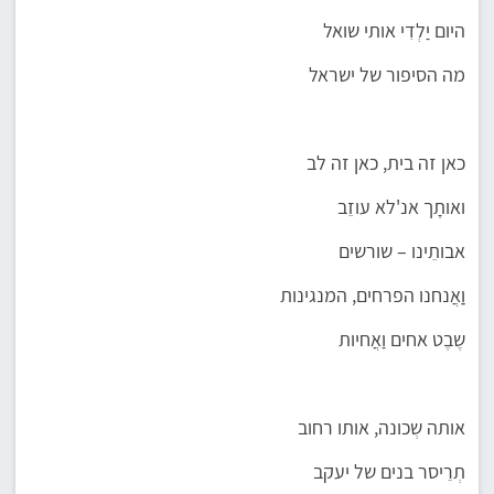
היום יַלְדִי אותי שואל
מה הסיפור של ישראל
כאן זה בית, כאן זה לב
ואותָך אנ'לא עוזֵב
אבותֵינו – שורשים
וַַאֲנחנו הפרחים, המנגינות
שֶבֶט אחים וַאֲחיות
אותה שְכונה, אותו רחוב
תְרֵיסר בנים של יעקב