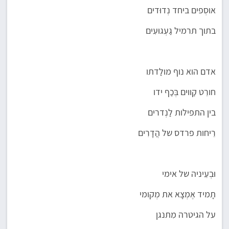
אוסְפים ביחד נְדוּדים
בתוך תרמיל גַעְגוּעִים
אדם הוא נוף מולַדתו
חורֵט קַווים בְּכַף ידו
בין התפילות לַנְדרים
רֵיחות פרדס של הֲדָרִים
וּבְעֵיניה של אימי
תָמיד אֶמְצָא את מְקומי
על הגיטרה מִתנגן