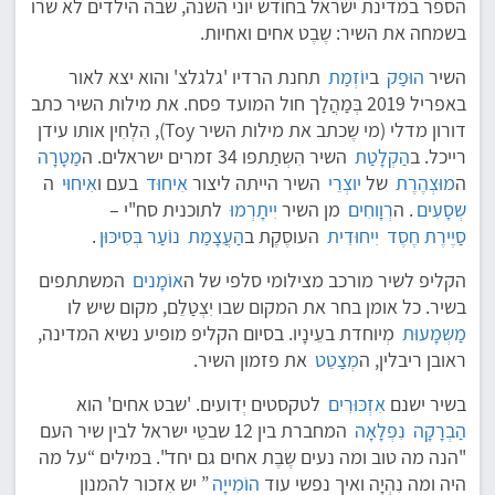
הספר במדינת ישראל בחודש יוני השנה, שבה הילדים לא שרו
בשמחה את השיר: שֶבֶט אחים ואחיות.
השיר
הוּפַק
ב
יוֹזְמַת
תחנת הרדיו 'גלגלצ' והוא יצא לאור
באפריל 2019 בְּמַהֲלַך חול המועד פסח. את מילות השיר כתב
דורון מדלי (מי שֶכתב את מילות השיר Toy), הִלְחִין אותו עידן
רייכל. ב
הַקְלָטַת
השיר הִשְתַתפו 34 זמרים ישראלים. ה
מַטָרָה
ה
מוּצְהֶרֶת
של
יוצְרֵי
השיר הייתה ליצור
אִיחוּד
בעם ו
אִיחוּי
ה
שְסָעִים
. ה
רְוָוחִים
מן השיר
יִיתָרְמוּ
לתוכנית סח"י –
סַיֶירֶת חֶסֶד
יִיחוּדִית
העוסֶקֶת ב
הַעֲצָמַת
נוֹעַר בְּסִיכּוּן
.
הקליפ לשיר מורכב מצילומי סלפי של ה
אוֹמָנים
המשתתפים
בשיר. כל אומן בחר את המקום שבו יִצְטַלֵם, מקום שיש לו
מַשְמָעוּת
מְיוחדת בעֵינָיו. בסיום הקליפ מופיע נשיא המדינה,
ראובן ריבלין, ה
מְצַטֵט
את פזמון השיר.
בשיר ישנם
אִזְכּוּרִים
לטקסטים יְדועים. 'שבט אחים' הוא
הַבְרָקָה
נִפְלָאָה
המחברת בין 12 שבטֵי ישראל לבין שיר העם
"הנה מה טוב ומה נעים שֶבֶת אחים גם יחד". במילים “על מה
היה ומה נִהְיָה ואיך נפשי עוד
הוֹמִייָה
” יש אִזכור להמנון