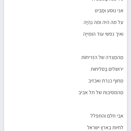
אני נוסע ומַבִּיט
על מה היה ומה נִהְיָה
ואיך נפשי עוד הומִייָה
מֵהמְצדה של הזְריחוֹֹת
ירושלים בַּסליחות
מֵחוף כנרת ואכזיב
מֵהמסיבות של תל אביב
אבי חלם והִתפלל
לחיות בארץ ישראל