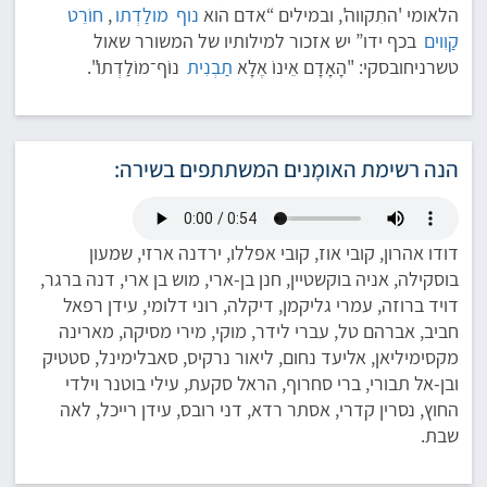
הלאומי 'התִקווה', ובמילים “אדם הוא
נוף
מולַדְתו
,
חוֹרֵט
קַוִוים
בכף ידו” יש אזכור למילותיו של המשורר שאול
טשרניחובסקי: "הָאָדָם אֵינוֹ אֶלָא
תַבְנִית
נוֹף־מוֹלַדְתוֹ".
הנה רשימת האומָנים המשתתפים בשירה:
דודו אהרון, קובי אוז, קובי אפללו, ירדנה ארזי, שמעון
בוסקילה, אניה בוקשטיין, חנן בן-ארי, מוש בן ארי, דנה ברגר,
דויד ברוזה, עמרי גליקמן, דיקלה, רוני דלומי, עידן רפאל
חביב, אברהם טל, עברי לידר, מוקי, מירי מסיקה, מארינה
מקסימיליאן, אליעד נחום, ליאור נרקיס, סאבלימינל, סטטיק
ובן-אל תבורי, ברי סחרוף, הראל סקעת, עילי בוטנר וילדי
החוץ, נסרין קדרי, אסתר רדא, דני רובס, עידן רייכל, לאה
שבת.