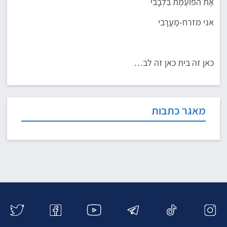
אַת הפועֶמֶת בִּלְבָבִי
אני מזרח-מַעֲרָבִי
כאן זה בית כאן זה לב…
מאגר כתבות