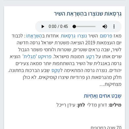
גִרְסָאוֹת שנוֹצְרו בהַשְרָאַת השיר
מאז
פִּרסום
השיר
נוצְרו
גִרְסָאוֹת
אחדות ב
הַשְרָאֲתוֹ
: לכבוד
יום העצמאות 2019 הוציאה משטרת ישראל גרסה חדשה
לשיר, שבה נראים שוטרים, שוטרות ולוחמי משמר הגבול
שרים אותו על
רֶקַע
תמונות מישראל.
פרויקט 'תַגְלִית'
הוציא
גִרסה באנגלית של השיר בהשתתפות יותר ממאה צעירים
יהודים. נוצרה גרסה המתאימה ל
טֶקֶס
שֶבע הברכות בחתונה.
חלק מהגִרסאות הן פרודיות שיצרו קומיקאים. לא כולן
מצחיקות…
שֶבֶט אחים וַאֲחָיוֹת
מילים
: דורון מדלי
לחן
: עידן רייכל
70 שנה בַּמכונית