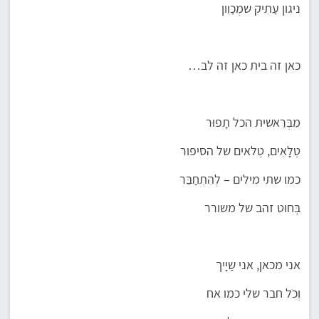
ניגון עַתִיק שמְכַוֵון
כאן זה בית כאן זה לב…
מִבְּרֵאשית הכל תָפוּר
טְלָאִים, טְלאים של הסיפור
כמו שתי מילים – לְהִתְחַבֵּר
בְּחוט זהב של משורר
אני מכאן, אני שַיָיך
וְכֹל חבר שלי כמו אח