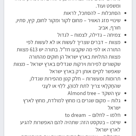
ומשפט ועוד.
הסתכלות – להסתכל, לראות
שינויי מזג האוויר – מחום לקור ומקור לחום, קיץ, סתיו,
חורף, אביב
צמיחה – גדילה, לצמוח – לגדול
מצוות – דברים שצריך לעשות או לא לעשות לפי
התורה או לפי מה שקבעו חז"ל. בתורה יש 613 מצוות
מצוות התלויות בארץ ישראל הן חוקים מהתורה
שקשורים לפירות וירקות שגדלים בארץ ישראל – מצוות
שאפשר לקיים אותן רק בארץ ישראל
תרומות ומעשרות – חלק קטן מהפירות שגדלו,
שהחַקלַאי צריך לתת לכּוֹהֵן, ללֵוִי או לעָנִי
עץ השקד – Almond tree
גלות – מקום שגרים בו מחוץ למולדת, מחוץ לארץ
ישראל
חלמו – לחלום – to dream
שיזכו – בטקסט הזה: שתהיה להם האפשרות להגיע
לארץ ישראל