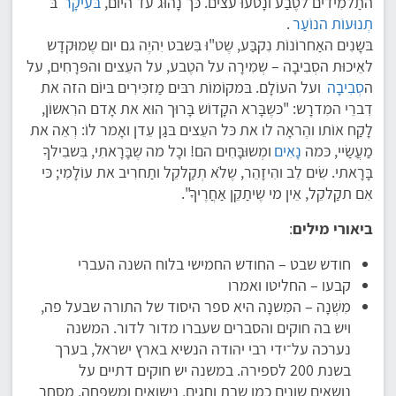
התַלמִידים לטֶבַע ונָטעוּ עצים. כּך נָהוּג עד היוֹם,
בּעִיקָר
בּ
תְנוּעוֹת הנוֹעַר
.
בּשָנִים האַחרוֹנוֹת נִקבַּע, שֶט"וּ בִּשבט יִהיֶה גם יום שֶמוּקדָש
לאֵיכוּת הסְבִיבָה – שְמִירָה על הטֶבע, על העֵצים והפּרָחִים, על
ה
סְבִיבָה
ועל העוֹלָם. בּמקוֹמוֹת רבּים מַזכִּירִים בּיוֹם הזה את
דִברֵי המִדרָש: "כּשֶבָּרא הקָדוֹש בָּרוּך הוּא את אָדם הרִאשוֹן,
לָקַח אוֹתו והֶראָה לו את כּל העֵצים בּגַן עֵדן ואָמר לוֹ: רְאֵה את
מַעֲשַׂיי, כּמה
נָאִים
ומְשוּבָּחִים הם! וכָל מה שֶבָּרָאתִי, בִּשבִילךָ
בָּרָאתי. שִׂים לֵב והִיזָהֵר, שֶלֹֹא תְקַלקֵל ותַחרִיב את עוֹלָמִי; כּי
אִם תקַלקֵל, אֵין מי שֶיתַקֵן אַחֲרֶיךָ".
ביאורי מילים
:
חודש שבט – החודש החמישי בלוח השנה העברי
קבעו – החליטו ואמרו
מִשְׁנָה – המִשנָה היא ספר היסוד של התורה שבעל פה,
ויש בה חוקים והסברים שעברו מדור לדור. המשנה
נערכה על־ידי רבי יהודה הנשיא בארץ ישראל, בערך
בשנת 200 לספירה. במשנה יש חוקים דתיים על
נושאים שונים כמו שבת וחגים, נישואים ומשפחה, מסחר