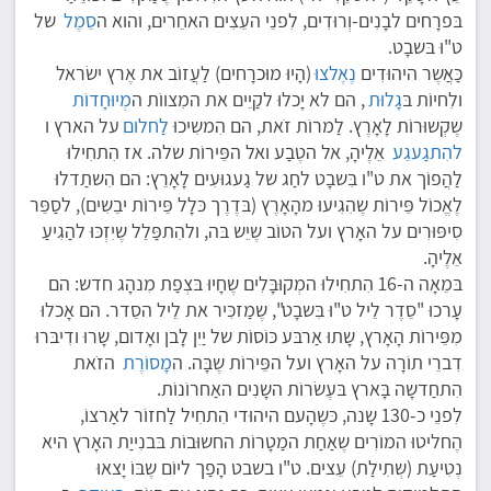
בּפרָחים לבָנִים-וְרוּדִים, לִפנֵי העֵצִים האחֵרים, והוא ה
סֵמֶל
של
ט"וּ בּשבָט.
כַּאֲשֶר היהוּדִים
נֶאֶלצוּ
(הָיוּ מוּכרָחים) לַעֲזוֹב את אֶרץ ישׂראל
ולִחיוֹת בּ
גָלוּת
, הם לא יָכלוּ לקַיֵים את המִצווֹת ה
מְיוּחָדוֹת
שֶקְשוּרוֹת לָאָרֶץ. לַמרוֹת זֹאת, הם הִמשִיכוּ
לַחלום
על הארץ ו
להִתגַעגֵע
אֵלֶיהָ, אל הטֶבַע ואל הפֵּירוֹת שלה. אז הִתחִילוּ
לַהֲפוֹך את ט"ו בִּשבָט לחַג של גַעגוּעִים לָאָרֵץ: הם הִשתַדלוּ
לֶאֱכוֹל פֵּירוֹת שֶהִגִיעוּ מהָאָרֶץ (בּדֶרֶך כּלָל פֵּירוֹת יבֵשִים), לסַפֵּר
סִיפּוּרִים על האָרץ ועל הטוֹב שֶיֵש בּה, ולהִתפַּלֵל שֶיִזְכּוּ להַגִיעַ
אֵלֶיהָ.
בּמֵאָה ה-16 הִתחִילוּ המְקוּבָּלִים שֶחָיוּ בּצְפַת מִנהָג חדש: הם
עָרכוּ "סֵדֶר לֵיל ט"וּ בִּשבָט", שֶמַזכִּיר את לֵיל הסֵדר. הם אָכלוּ
מִפֵּירוֹת הָאָרץ, שָתוּ אַרבּע כּוֹסוֹת של יַיִן לָבן ואָדום, שָרוּ ודִיבּרוּ
דִברֵי תוֹרָה על האָרץ ועל הפֵּירוֹת שֶבָּה. ה
מָסוֹרֶת
הזֹאת
הִתחַדשָה בָּארץ בּעֶשׂרוֹת השָנִים האַחרוֹנוֹת.
לִפנֵי כ-130 שָנה, כּשֶהָעם היהוּדי הִתחִיל לַחזוֹר לאַרצוֹ,
הֶחליטוּ המוֹרִים שֶאַחַת המַטָרוֹת החשוּבוֹת בּבנִייַת האָרץ היא
נְטִיעַת (שְתִילַת) עֵצים. ט"ו בשבט הָפַך ליוֹם שֶבּוֹ יָצאוּ