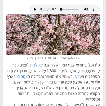
עץ השקד, הצילום: אלכסנדר שיפריין, 2022
ט"ו (15) בּחוֹדֶש שְבָט הוא רֹאש השָנה ל
אִילָנוֹת
(עֵצִים). כּך
קָבעוּ חֲכָמֵינוּ בַּמִשנָה לִפנֵי כ-1,800 שָנה. הם קָבעוּ כּך בּעֶזרַת
הִסתַכּלוּת בַּ
טֶבַע
, בּשִינוּיֵי מֶזֶג האֲוִויר ובִגדִילַת ה
צְמָחִים
בּאֶרץ
ישׂראל. עַד אֶמצַע שבָט יוֹרדִים בּדֶרך כְּלָל רוֹב גִשמֵי השָנה,
ובָעֵצים מַתחִילָה צְמִיחָה חדָשה. ט"וּ בִּשבָט הוא התַאֲרִיך
הקוֹבֵעַ להַרבֵּה מִצווֹת התְלוּיוֹת בָּאָרץ, למָשָל – תְרוּמוֹת
ומַעַשְׂרוֹת.
עֵץ השָקֵד ("השקֵדִייה") הוא העץ הרִאשוֹן שֶמַקדִים ופוֹרֵחַ