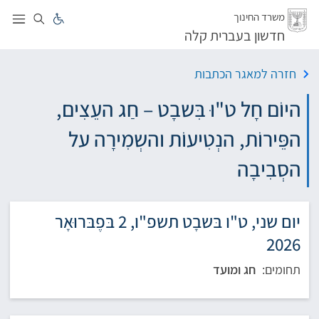
לג
משרד החינוך
חדשון בעברית קלה
חזרה למאגר הכתבות
היוֹם חָל ט"וּ בִּשבָט – חַג העֵצִים,
הפֵּירוֹת, הנְטִיעוֹת והשְמִירָה על
הסְבִיבָה
יום שני, ט"ו בּשבָט תשפ"ו, 2 בּפֶבּרוּאָר
2026
תחומים:
חג ומועד