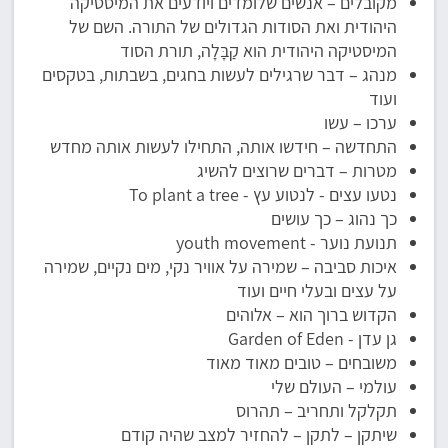
מקובלים – אנשים שלומדים ויודעים את המיסטיקה
היהודית ואת הסודות הגדולים של התורה. השם של
המיסטיקה היהודית הוא קַבָּלָה, תורת הסוד
מנהג – דבר שרגילים לעשות בחגים, בשבתות, בטקסים
ועוד
ערכו – עשו
התחדשה – חידשו אותה, התחילו לעשות אותה מחדש
מטרות – דברים שרוצים להשיג
נטעו עצים - לנטוע עץ - To plant a tree
כך נהוג – כך עושים
תנועת נוער - youth movement
איכות סביבה – שמירה על אוויר נקי, מים נקיים, שמירה
על עצים ובעלי חיים ועוד
הקדוש ברוך הוא – אלוהים
גן עדן - Garden of Eden
משובחים – טובים מאוד מאוד
עולמי – העולם שלי
תקלקל ותחריב – תהרוס
שיתקן – לתקן – להחזיר למצב שהיה קודם