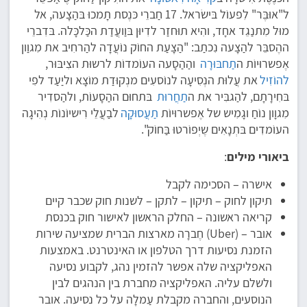
ל"אוּבֶּר" לִפעוֹל בּישׂראל. 17 חַברֵי כּנֶסת תָמכוּ בּהַצָעה, אל
מוּל מִתנַגֵד אחָד, והִיא תוּחזַר לדִיוּן בּוַועֲדַת הכַּלכָּלה. בּדִברֵי
ההֶסבֵּר להַצָעה נִכתַב: "הַצָעַת החוֹק נוֹעֲדָה להַרחִיב את מִגוַון
אֶפשרוּיוֹת ה
תַחבּוּרָה
והַהַסָעה העוֹמדוֹת לרשוּת הצִיבּוּר,
להוֹזִיל
את עֲלוּת הנְסִיעָה לנוֹסעִים מנְקוּדַת מוֹצָא וליַעַד לפִי
בּחִירָתָם, להַגבִּיר את ה
תַחֲרוּת
בּתחוּם ההַסָעוֹת, ולהַסדִיר
מִגוָון נוֹחַ וגָמִיש של אֶפשרוּיוֹת
תַעֲסוּקָה
לבַעֲלֵי רִישיוֹנוֹת נְהִיגָה
העוֹמדִים בּתְנָאִים שֶיְפוֹרטוּ בַּחוֹק".
ביאורי מילים
:
אישרה – הסכימה לקבל
תיקון לחוק – תיקון – לתקן – לשנות חוק שכבר קיים
קריאה ראשונה – החלק הראשון לאישור חוק בכנסת
אובר – (Uber) חֶברָה מארצות הברית שמציעה שירות
הזמנת נסיעות דרך הטלפון או האינטרנט. באמצעות
האפליקציה שלה אפשר להזמין נהג, לקבוע נסיעה
ולשלם עליה. האפליקציה מחברת בין הנהגים לבין
הנוסעים, והחברה מקבלת עַמלָה על כל נסיעה. אובר