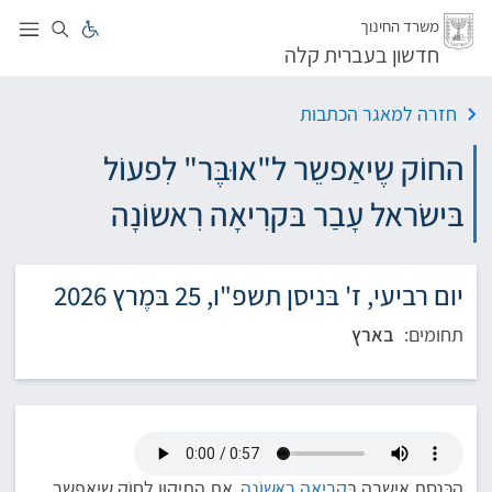
לג
משרד החינוך
חדשון בעברית קלה
חזרה למאגר הכתבות
החוֹק שֶיאַפשֵר ל"אוּבֶּר" לִפעוֹל
בּישׂראל עָבַר בּקרִיאָה רִאשוֹנָה
יום רביעי, ז' בּניסן תשפ"ו, 25 בּמֶרץ 2026
תחומים:
בארץ
הכּנֶסֶת אִישרָה בּ
קרִיאָה רִאשוֹנָה
את התִיקוּן לַחוֹק שֶיאַפשֵר