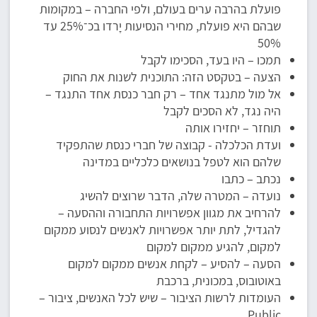
פועלת בהרבה ערים בעולם, ולפי החברה – במקומות
שבהם היא פועלת, מחירי הנסיעות יָרדו בכ־25% עד
50%
תמכו – היו בעד, הסכימו לקבל
הצעה – בטקסט הזה: התוכנית לשנות את החוק
אל מול מתנגד אחד – רק חבר כנסת אחד התנגד –
היה נגד, לא הסכים לקבל
תוחזר – יחזירו אותה
ועדת הכלכלה - קבוצה של חברי כנסת שהתפקיד
שלהם הוא לטפל בנושאים כלכליים במדינה
נכתב – כתבו
נועדה – המטרה שלה, הדבר שרוצים להשיג
להרחיב את מגוון אפשרויות התחבורה וההסעה –
להגדיל, לתת יותר אפשרויות לאנשים לנסוע ממקום
למקום, להגיע ממקום למקום
הסעה – להסיע – לקחת אנשים ממקום למקום
באוטובוס, במכונית, ברכבת
העומדות לרשות הציבור – שיש לכל האנשים, ציבור –
Public