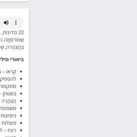
22 מְדינוֹת, בָּהן
שֶפּוּרסְמָה
גִי
בּהַצהָרה, שֶפ
ביאורי מילי
קראו – 
להפסיק 
מתקפות –
בשטחן –
הַצְהָרָ
משותפת – 22 המדינות יחד,
ניסיונות
פעולות ז
רצח – לר