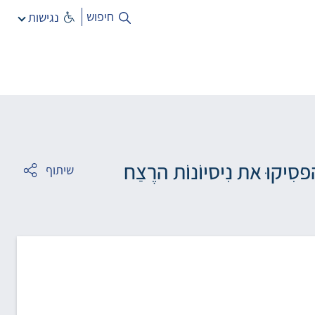
חיפוש
נגישות
סִיקוּ את נִיסיוֹנוֹת הרֶצַח
שיתוף