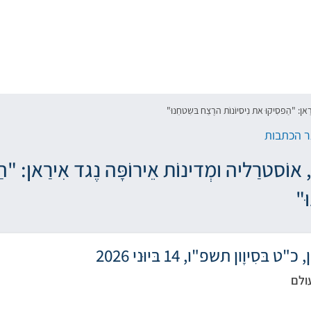
אן: "הַפסִיקוּ את נִיסיוֹנוֹת הרֶצַח בּשִטחֵנוּ"
 הכתבות
ֹסטרַליה ומְדינוֹת אֵירוֹפָּה נֶגד אִירַאן: "הַפ
ּ"
 בּסִיוָון תשפ"ו, 14 בּיוּני 2026
ולם