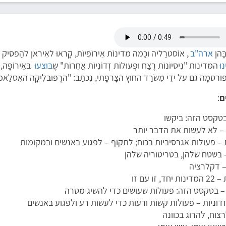
ארה"ב
, אוֹסטרַליה וכַמה מדינוֹת אֵירוֹפִּיוֹת, קָראוּ לאִיראן להַפסיק
נוּ
המדינות "נִיסיוֹנוֹת רֶצַח וּפְעוּלוֹת זְדוֹנִיוֹת אֲחֵרוֹת" שֶ
בּוּצעוּ
בּאֵירוֹפָּה
ּוּרסמָה גם על ידֵי מִשׂרַד החוּץ הצָרפָתי, נִכתַב: "הרֶפּוּבּלִיקָה האִסלַאמ
ם
:
בטקסט הזה: ביקשו
– לא לעשות את הדבר יותר
 פעולות אגרסיביות בכוח; לתקוף – לפגוע באנשים ובמקומות
 בשטח שלהן, בטריטוריה שלהן
ה – דקלרציה
 זו עם זו
 – בטקסט הזה: פעולות שעושים כדי להשיג מטרה
דוניות – פעולות קשות ורעות כדי לעשות רע ולפגוע באנשים
צוח, להרוג בכוונה