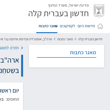
לג
מדינת ישראל,
משרד החינוך
חדשון בעברית קלה
חדשות היום
לקסיקונים
מאגר כתבות
חדשון בעברית קלה
מאגר כתבות
ארה"ב, אוֹסטרַליה ומְדינוֹת אֵירוֹפָּה נֶגד אִירַ
חזרה למאגר
מאגר כתבות
ארה"ב, או
בּשִטחֵנו
יום ראשון, כ"ט
תחומים:
בע