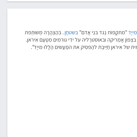
מִייָד
"מִתקָפוֹת נֶגד בּנֵי אָדם"
בּשִטחָן
. בּהַצְהָרָה מְשוּתֶפת
, בּצְפוֹן אָמֵריקה ובאוֹסטרַליה על ידֵי גוֹרמִים מִטַעַם אִיראן.
ית של אִיראן חַיֶיבֶת להַפסִיק את המַעֲשׂים הַלָלוּ מִייָד".