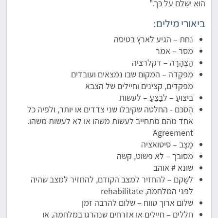
הוּא ישַלֵם על כּך."
ביאורי מילים:
נחת – הגיע לארץ בטיסה
מסר – אמר
הַצְהָרָה – דקלרציה
מִפקָדה – המקום שבו נמצאים ועובדים
מפקדים, קצינים וחיילים של הצבא
בּיצוּעַ – לבַצֵעַ – לעשות
הֶסכּם - החלטה שקיבלו שני צדדים או יותר, ולפיה כל
אחד מהם מתחייב לעשות משהו או לא לעשות משהו.
Agreement
מַצָב – סיטואציה
מסובך – לא פשוט, קשה
שונא # אוהב
לשַקם – להחזיר למצב הקודם, להחזיר למצב שהיה
לפני המלחמה, rehabilitate
שלום ארוך טווח – שלום להרבה זמן
חללים – חיילים או אזרחים שנהרגו במלחמה, או