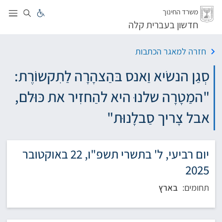
לג
משרד החינוך
חדשון בעברית קלה
חזרה למאגר הכתבות
סְגַן הנשׂיא וַאנס בּהַצהָרָה לַתִקשוֹרֶת:
"המַטָרָה שלנוּ היא להַחזִיר את כּוּלם,
אבל צָריך סַבלָנוּת"
יום רביעי, ל' בתשרי תשפ"ו, 22 באוקטובר
2025
תחומים:
בארץ