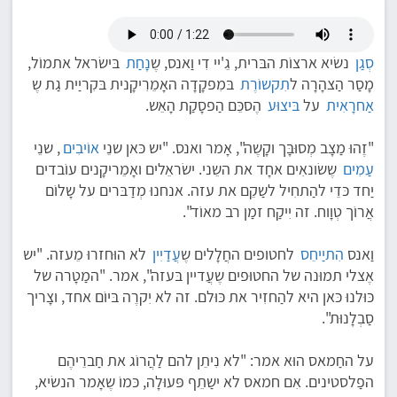
סְגַן
נשׂיא ארצוֹת הבּרית, גֵ'יי דִי וַאנס, שֶ
נָחַת
בּישׂראל אתמוֹל,
מָסַר הַצהָרָה ל
תִקשוֹרֶת
בּמִפקָדָה האָמֵרִיקָנית בּקִריַית גַת שֶ
אַחרָאִית
על
בּיצוּע
הֶסכֵּם הַפסָקַת הָאֵש.
"זֶהוּ מַצָב מְסוּבָּך וקָשֶה", אָמר ואנס. "יש כּאן שנֵי
אוֹיבִים
, שנֵי
עַמִים
שֶשׂונאִים אחָד את השֵני. ישׂראֵלים ואָמֵריקָנים עוֹבדים
יַחד כּדֵי להַתחִיל לשַקֵם את עזה. אנחנוּ מְדַבּרים על שָלוֹם
אֲרוֹך טְוָוח. זה יִיקַח זמַן רב מאוֹד".
וַאנס
הִתיַיחֵס
לחטופים החֲלָלים שֶ
עֲדַיִין
לא הוּחזרוּ מֵעזה. "יש
אֶצלי תמוּנה של החטוּפים שֶעֲדיין בּעזה", אמר. "המַטָרה של
כּוּלנוּ כּאן היא להַחזִיר את כּוּלם. זה לא יִקרֶה בּיוֹם אחד, וצָריך
סַבְלָנוּת".
על החַמאס הוּא אמר: "לא נִיתֵן להם לַהֲרוֹג את חַברֵיהֶם
הפַלסטינים. אִם חמאס לא ישַתֵף פּעוּלָה, כּמוֹ שֶאָמר הנשׂיא,