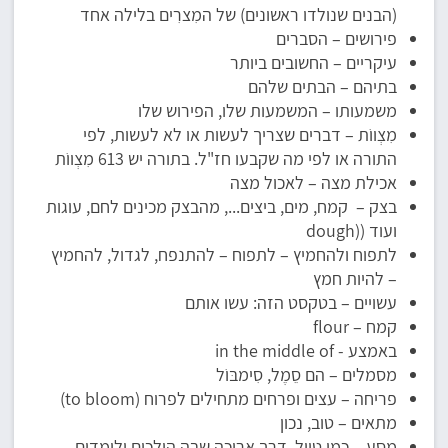
(הבנים שנולדו ראשונים) של המִצרִים בלילה אחד
פירושים – הסברים
עיקריים – החשובים ביותר
בתיהם – הבתים שלהם
משמעותו – המשמעות שלו, הפירוש שלו
מִצְווֹת – דברים שצריך לעשות או לא לעשות, לפי
התורה או לפי מה שקבעו חז"ל. בתורה יש 613 מִצְווֹת
אכילת מצה – לאכול מצה
בצק – קמח, מים, ביצים..., מהבצק מכינים לחם, עוגות
ועוד ((dough
לתפוח ולהחמיץ – לתפוח – להתנפח, לגדול, להחמיץ
– להיות חמץ
עשויים – בטקסט הזה: עשו אותם
קמח – flour
באמצע - in the middle of
מסמלים – הם סֵמֶל, סִימבּוֹל
פריחה – עצים ופרחים מתחילים לפרוח (to bloom)
מתאים – טוב, נכון
מסע – כמו טיול, דרך ארוכה שבה הולכים ולומדים