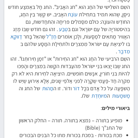
השֵם השלִישי של החַג הוא "חג האָבִיב". החג חָל בּאֶמצַע חוֹדש
נִיסָן, שֶהוּא תמיד בּתחִילת
עוֹנַת
האָביב. יש קֶשֶר בֵּין החַג,
החוֹדֶש והעוֹנָה: כּוּלם מסַמלִים פּרִיחָה והִתחַדשוּת, גם
בּהִיסטוֹריָה של עַם ישׂרָאל וגם בּ
טֶבַע
. זהוּ גם חוֹדש שֶבּוֹ מֶזֶג
האֲוִויר מַתאִים למַסָעוֹת, ולָכן אוֹמרים
חַזַ"ל
שֶהאֵל בָּחר
דַווקָא
בּו ליצִיאַת עַם ישׂראל מִמִצרַים ולתחִילַת המַסָע שלהם בּ
מִדבָּר
.
השֵם הרבִיעי של החַג הוא "חג החֵירוּת" או "זמַן חֵירוּתֵנוּ". זהוּ
החג שֶבּוֹ יָצאוּ בּנֵי ישׂראל מהעַבדוּת הקָשה בּמִצרַים והָפכוּ
לִהיוֹת בּנֵי חוֹרִין, אנָשים חוֹפשִיִים. היצִיאָה לחֵירוּת היא לא רק
מִקרֶה חַד-פַּעֲמִי שֶקָרָה לִפנֵי אַלפֵי שָנים, אֶלָא אֵירוּעַ שֶיֵש לו
הַשפָּעָה על כּל אָדם בּכָל
דוֹר
ודוֹר. זו ה
מַהוּת
של החג וה
מַשמָעוּת
ה
מיוּחֶדֶת
שלוֹ.
ביאורי מילים
:
מופיע בתורה – נמצא בתורה. תורה – החלק הראשון
של התנ"ך (Bible)
מכת בכורות - במכת בכורות מתו כל הבנים הבכורים