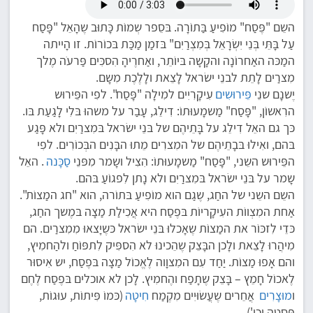
השֵם "פֶּסַח" מוֹפִיעַ בַּתוֹרָה. בּסֵפר שְמוֹת כָּתוּב שֶהָאֵל "פָּסַח
עַל בָּתֵּי בְּנֵי יִשְׂרָאֵל בְּמִצְרַיִם" בּזמַן מַכַּת בּכוֹרוֹת. זו הָייתה
המַכּה האַחרוֹנָה והקָשָה בּיוֹתֵר, ואַחרֶיהָ הִסכִּים פַּרעֹה מֶלך
מִצרַים לָתֵת לבנֵי ישׂראל לָצֵאת ולָלֶכֶת מִשָם.
יֶשנָם שנֵי
פֵּירוּשִים
עִיקָרִיִים למִילָה "פָּסַח". לפִי הפֵּירוּש
הרִאשוֹן, "פָּסַח" מַשמָעוּתוֹ: דִילֵג, עָבַר על משהוּ בּלִי לָגַעַת בּו.
כּך גם האֵל דִילֵג על בָּתֵיהֶם של בּנֵי ישׂראל בּמִצרַיִם ולא פָּגַע
בּהם, ואִילוּ בּבָתֵיהֶם של המִצרִים מֵתוּ הבָּנִים הבְּכוֹרִים. לפִי
הפֵּירוּש השֵני, "פָּסַח" מַשמָעוּתוֹ: הִצִיל ושָמר מִפּנֵי
סַכָּנה
. האֵל
שָמר על בּנֵי ישׂראל בּמִצרַיִם ולא נָתן לִפגוֹעַ בּהם.
השֵם השֵני של החַג, שֶגַם הוא מוֹפִיעַ בּתוֹרה, הוא "חג המַצוֹת".
אַחת המִצְווֹת העִיקָריוֹת בּפֶסַח היא אֲכִילַת מַצָה בּמֶשך החַג,
כּדֵי לִזכּוֹר את המַצוֹת שֶאָכלוּ בּנֵי ישׂראל כּשֶיָצאוּ מִמִצרַים. הם
מִיהֲרוּ לָצֵאת ולָכן הבָּצֵק שֶהֵכינוּ לא הִספִּיק לִתפּוֹחַ ולהַחמִיץ,
והם אָפוּ מַצוֹת. יַחַד עִם המִצוָוה לֶאֱכוֹל מַצָה בּפֶסַח, יש אִיסוּר
לֶאכוֹל חָמֵץ – בָּצֵק שֶתָפַח והֶחמִיץ. לָכן לא אוכלים בּפֶסַח לֶחֶם
ו
מוּצָרִים
אֲחֵרים שֶעֲשׂוּיִים מִקֶמַח
חִיטָה
(כּמוֹ פִּיתוֹת, עוּגוֹת,
פַּסטָה וכו').