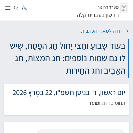
לג
משרד החינוך
חדשון בעברית קלה
חזרה למאגר הכתבות
בּעוֹד שָבוּעַ וחֵצי יָחוּל חַג הפֶּסַח, שֶיֵש
לו גם שֵמוֹת נוֹסָפִים: חג המַצוֹת, חג
האָבִיב וחג החֵירוּת
יום ראשון, ד' בּניסן תשפ"ו, 22 בּמֶרץ 2026
תחומים:
חג ומועד