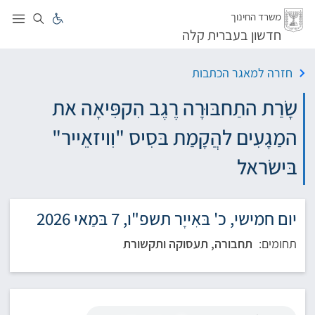
לג
משרד החינוך
חדשון בעברית קלה
חזרה למאגר הכתבות
שָׂרַת התַחבּוּרָה רֶגֶב הִקפִּיאָה את
המַגָעִים להֲקָמַת בּסִיס "וִויזאֵייר"
בּישׂראל
יום חמישי, כ' בּאִייָר תשפ"ו, 7 בּמַאי 2026
תחומים:
תחבורה, תעסוקה ותקשורת