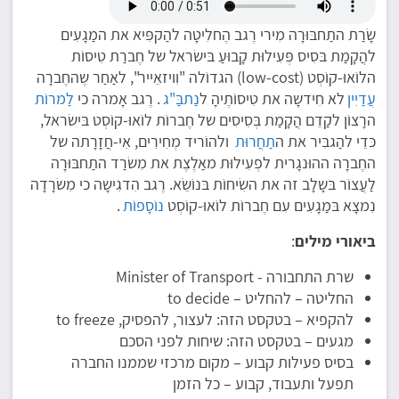
שָׂרַת התַחבּוּרָה מִירי רֶגב הֶחלִיטָה להַקפִּיא את המַגָעִים
להֲקָמַת בּסִיס פְּעִילוּת קָבוּעַ בּישׂראל של חֶברַת טִיסוֹת
הלוֹאוּ-קוֹסְט (low-cost) הגדוֹלה "וִויזאֵייר", לאַחַר שֶהחֶברָה
עֲדַיִין
לא חִידשָה את טִיסוֹתֶיהָ ל
נַתבַּ"ג
. רֶגב אָמרה כי
לַמרוֹת
הרָצוֹן לקַדֵם הֲקָמַת בְּסִיסִים של חֶברוֹת לוֹאוּ-קוֹסְט בּישׂראל,
כּדֵי להַגבִּיר את ה
תַחֲרוּת
ולהוֹריד מְחִירִים, אִי-חֲזָרָתה של
החֶברָה ההוּנגָרית לפְעִילוּת מאַלֶצֶת את מִשׂרַד התַחבּוּרָה
לַעֲצוֹר בּשָלָב זה את השִׂיחוֹת בּנוֹשֵׂא. רֶגב הִדגִישָה כי מִשׂרָדָה
נִמצָא בּמַגָעִים עִם חֶברוֹת לוֹאוּ-קוֹסְט
נוֹסָפוֹת
.
ביאורי מילים
:
שרת התחבורה - Minister of Transport
החליטה – להחליט – to decide
להקפיא – בטקסט הזה: לעצור, להפסיק, to freeze
מגעים – בטקסט הזה: שיחות לפני הסכם
בסיס פעילות קבוע – מקום מרכזי שממנו החברה
תפעל ותעבוד, קבוע – כל הזמן