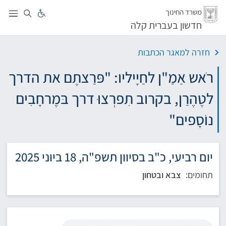
לג
משרד החינוך
חדשון בעברית קלה
חזרה למאגר הכתבות
רֹאש אַמַ"ן לחַיָיליו: "פּרַצתֶם את הדרך
לטֶהֶרַן, בקרוב תִפרְצוּ דרך בּמֶרחָבִים
נוֹסָפים"
יום רביעי, כ"ב בסיוון תשפ"ה, 18 ביוני 2025
תחומים:
צבא ובטחון