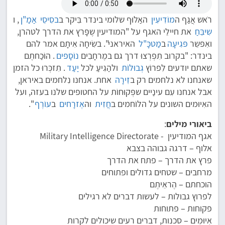
רֹאש אֲגַף ה
מוֹדִיעִין
האַלוּף שלומי בינדר בִּיקר ב
בסִיסֵי
אַמַ"ן
, ו
שִיבֵּחַ
את חיילֵי האגף על "המודיעין שֶפָּרץ את הדרך לטהרן,
ואִפשֵר
פּגִיעָה
ב
מַטכָּ"ל
האיראני". בשִׂיחָה אִיתָם אמר להם
בינדר: "בקרוב תִפְרְצוּ דרך גם במֶרחָבִים
נוֹסָפים
. הוֹכַחתֶם
שאתם יודעים לִפרוֹץ
גְבוּלוֹת
ולהַגִיעַ לכל
יַעַד
. תִזכְּרוּ כל הזמן
שאנחנו לא נלחמים רק ב
זִִירָה
אחת. אנחנו נִלחמים באיראן,
אבל אנחנו עִם עינַיים שפְּקוּחוֹת על החטופים שלנו בעזה, ועל
האִיוּמים השונים על הלוֹחמים ב
חֲזִית
וה
אֶזרָחים
ב
עוֹרֶף
".
ביאורי מילים
:
אגף המודיעין - Military Intelligence Directorate
אלוף – דרגה גבוהה בצבא
פרץ את הדרך – פתח את הדרך
מרחבים – שטחים גדולים ופתוחים
הוכחתם – הֶראֵיתֶם
לפרוץ גבולות – לעשות דברים לא רגילים
פקוחות – פתוחות
אִיוּמִים – סכנות, דברים רעים שיכולים לקרות